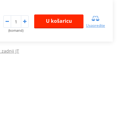
U košaricu
Usporedite
(komand)
 zadnji JT