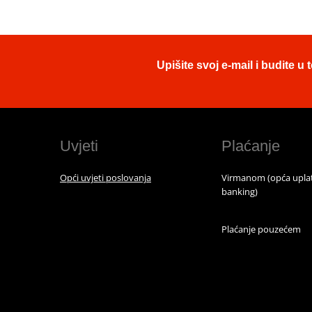
Upišite svoj e-mail i budite 
Uvjeti
Plaćanje
Opći uvjeti poslovanja
Virmanom (opća uplat
banking)
Plaćanje pouzećem