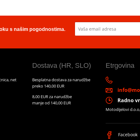
u toku s našim pogodnostima.
Dostava (HR, SLO)
Etrgovina
nica, net
Besplatna dostava za narudžbe
preko 140,00 EUR
info@mot
8,00 EUR za narudžbe
Radno vr
manje od 140,00 EUR
Motodijelovi d.o.o
Facebook