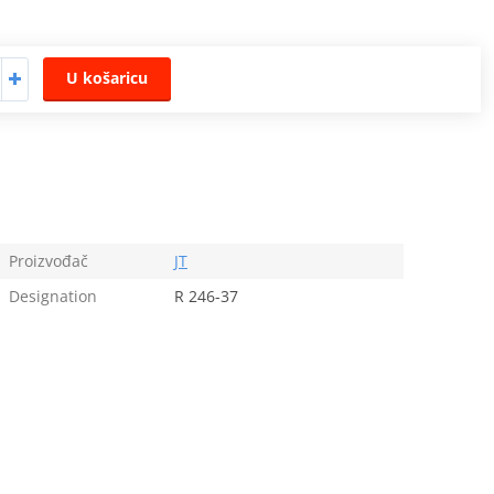
U košaricu
Proizvođač
JT
Designation
R 246-37