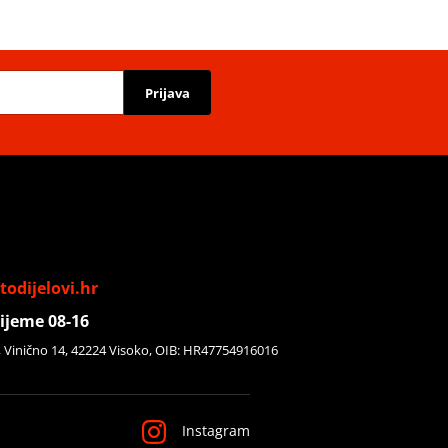
Prijava
odijelovi.hr
ijeme 08-16
, Vinično 14, 42224 Visoko, OIB: HR47754916016
Instagram