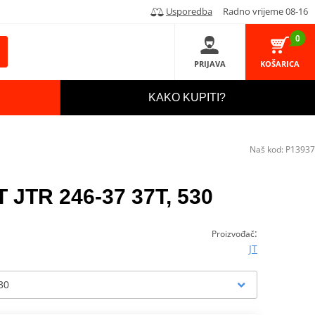
Usporedba
Radno vrijeme 08-16
0
PRIJAVA
KOŠARICA
KAKO KUPITI?
Naš kod:
P13937
T JTR 246-37 37T, 530
:
Proizvođač
JT