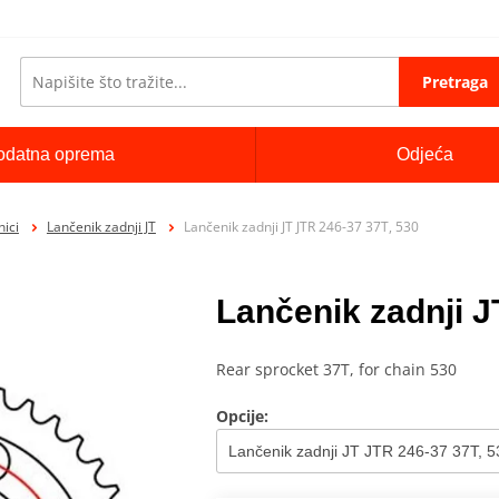
Pretraga
odatna oprema
Odjeća
ici
Lančenik zadnji JT
Lančenik zadnji JT JTR 246-37 37T, 530
Lančenik zadnji J
Rear sprocket 37T, for chain 530
Opcije: