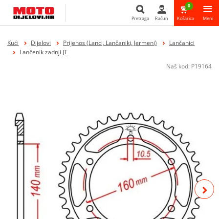
0
Pretraga
Račun
Košarica
Meni
Pretraga
Kući
Dijelovi
Prijenos (Lanci, Lančaniki, Jermeni)
Lančanici
Lančenik zadnji JT
Naš kod:
P19164