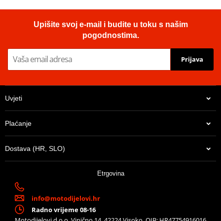
Lančenik zadnji SUPERSPROX RFE-502:45-BLK Crni 45T, 530
Upišite svoj e-mail i budite u toku s našim
pogodnostima.
Prijava
Uvjeti
Plaćanje
Dostava (HR, SLO)
38,45 €
Etrgovina
Na zalihi u centralnom skladištu. Dostava 8-10 dana.
info@motodijelovi.hr
Radno vrijeme 08-16
Motodijelovi d.o.o, Vinično 14, 42224 Visoko, OIB: HR47754916016