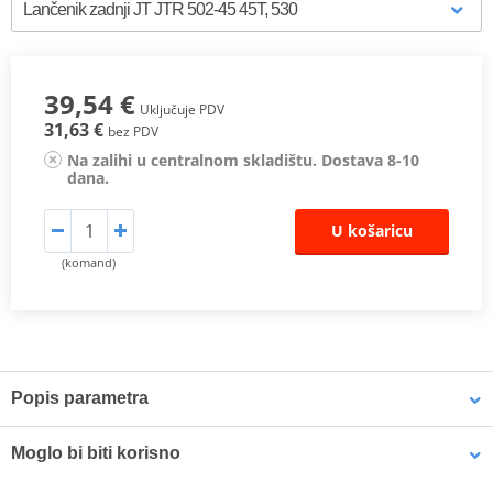
39,54 €
Uključuje PDV
31,63 €
bez PDV
Na zalihi u centralnom skladištu. Dostava 8-10
dana.
U košaricu
(komand)
Popis parametra
Proizvođač
JT
Moglo bi biti korisno
Designation
R 502-45