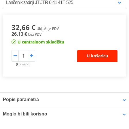
32,66 €
Uključuje PDV
26,13 €
bez PDV
U centralnom skladištu
U košaricu
(komand)
Popis parametra
Proizvođač
JT
Moglo bi biti korisno
Designation
R 6-41