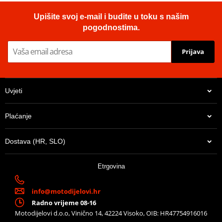
Lančenik zadnji SUPERSPROX RFE-6:41-BLK Crni 41T, 525
Upišite svoj e-mail i budite u toku s našim
pogodnostima.
Prijava
Uvjeti
Plaćanje
Dostava (HR, SLO)
31,76 €
Etrgovina
U centralnom skladištu
info@motodijelovi.hr
Radno vrijeme 08-16
Motodijelovi d.o.o, Vinično 14, 42224 Visoko, OIB: HR47754916016