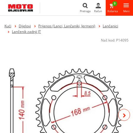
0
Pretraga
Račun
Košarica
Meni
Pretraga
Kući
Dijelovi
Prijenos (Lanci, Lančaniki, Jermeni)
Lančanici
Lančenik zadnji JT
Naš kod:
P14095