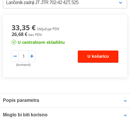
33,35 €
Uključuje PDV
26,68 €
bez PDV
U centralnom skladištu
U košaricu
(komand)
Popis parametra
Proizvođač
JT
Moglo bi biti korisno
Designation
R 702-42