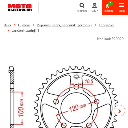
0
Pretraga
Račun
Košarica
Meni
Pretraga
Kući
Dijelovi
Prijenos (Lanci, Lančaniki, Jermeni)
Lančanici
Lančenik zadnji JT
Naš kod:
P20029