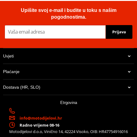
Lančenik zadnji SUPERSPROX RFE-702:42-BLK Crni 42T, 525
Upišite svoj e-mail i budite u toku s našim
pogodnostima.
Prijava
Uvjeti
Plaćanje
Dostava (HR, SLO)
32,41 €
Etrgovina
U centralnom skladištu
info@motodijelovi.hr
Radno vrijeme 08-16
Motodijelovi d.o.o, Vinično 14, 42224 Visoko, OIB: HR47754916016