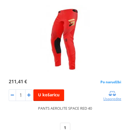
211,41 €
Po narudžbi
U košaricu
Usporedite
PANTS AEROLITE SPACE RED 40
1