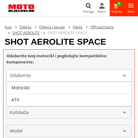
0
Pretraga
Račun
Košarica
Meni
Pretraga
Kući
Odjeća
Odjeća i kacige
Hlače
Offroad hlače
SHOT AEROLITE
SHOT AEROLITE SPACE
SHOT AEROLITE SPACE
Odaberite svoj motocikl i pogledajte kompatibilne
komponente:
Odaberite
Motocikli
Marka
ATV
Kubikaža
Model