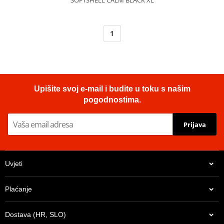
1
Upišite svoj e-mail i budite u toku s našim
pogodnostima.
Prijava
Uvjeti
Plaćanje
Dostava (HR, SLO)