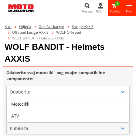
0
Pretraga
Račun
Košarica
Meni
Pretraga
Kući
Odjeća
Odjeća i kacige
Kacige AXXIS
Off road kacige AXXIS
WOLF Off-road
WOLF BANDIT - Helmets AXXIS
WOLF BANDIT - Helmets
AXXIS
Odaberite svoj motocikl i pogledajte kompatibilne
komponente:
Odaberite
Motocikli
Marka
ATV
Kubikaža