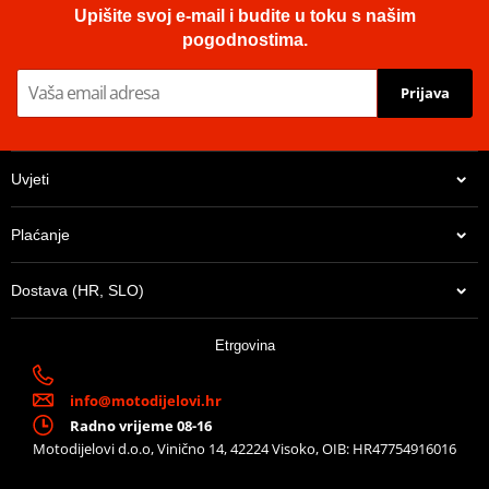
Upišite svoj e-mail i budite u toku s našim
pogodnostima.
Prijava
Uvjeti
Plaćanje
Dostava (HR, SLO)
Etrgovina
info@motodijelovi.hr
Radno vrijeme 08-16
Motodijelovi d.o.o, Vinično 14, 42224 Visoko, OIB: HR47754916016