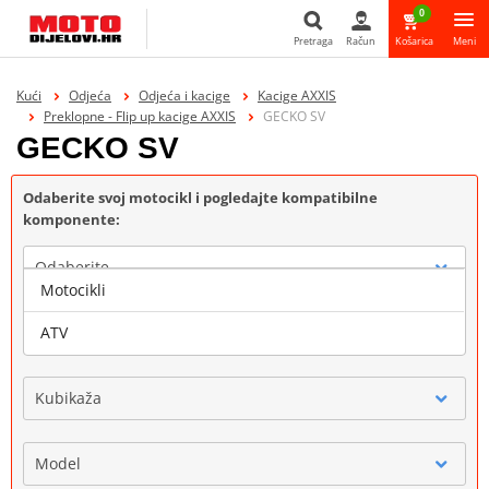
0
Pretraga
Račun
Košarica
Meni
Pretraga
Kući
Odjeća
Odjeća i kacige
Kacige AXXIS
Preklopne - Flip up kacige AXXIS
GECKO SV
GECKO SV
Odaberite svoj motocikl i pogledajte kompatibilne
komponente:
Odaberite
Motocikli
Marka
ATV
Kubikaža
Model