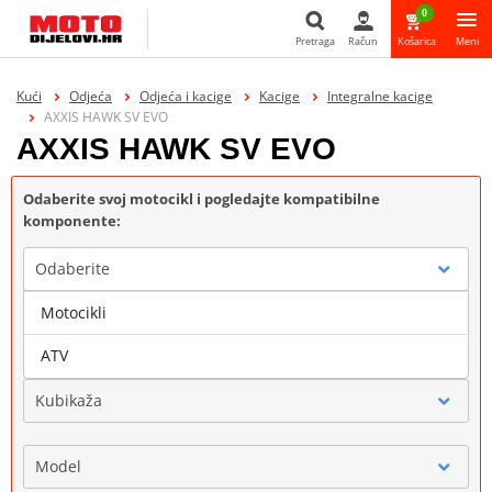
0
Pretraga
Račun
Košarica
Meni
Pretraga
Kući
Odjeća
Odjeća i kacige
Kacige
Integralne kacige
AXXIS HAWK SV EVO
AXXIS HAWK SV EVO
Odaberite svoj motocikl i pogledajte kompatibilne
komponente:
Odaberite
Motocikli
Marka
ATV
Kubikaža
Model