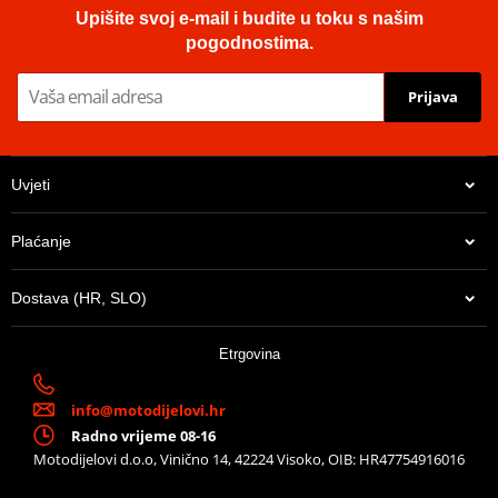
Upišite svoj e-mail i budite u toku s našim
pogodnostima.
Prijava
Uvjeti
Plaćanje
Dostava (HR, SLO)
Etrgovina
info@motodijelovi.hr
Radno vrijeme 08-16
Motodijelovi d.o.o, Vinično 14, 42224 Visoko, OIB: HR47754916016