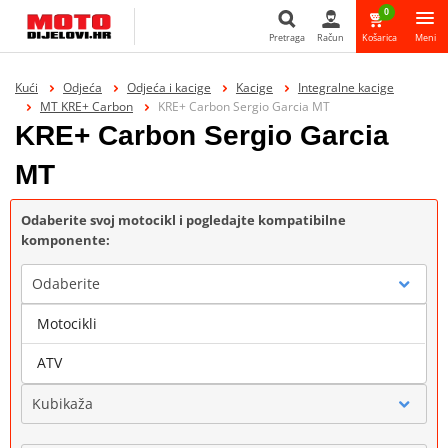
0
Pretraga
Račun
Košarica
Meni
Pretraga
Kući
Odjeća
Odjeća i kacige
Kacige
Integralne kacige
MT KRE+ Carbon
KRE+ Carbon Sergio Garcia MT
KRE+ Carbon Sergio Garcia
MT
Odaberite svoj motocikl i pogledajte kompatibilne
komponente:
Odaberite
Motocikli
Marka
ATV
Kubikaža