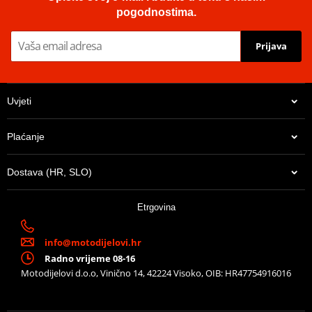
pogodnostima.
Prijava
Uvjeti
Plaćanje
Dostava (HR, SLO)
Etrgovina
info@motodijelovi.hr
Radno vrijeme 08-16
Motodijelovi d.o.o, Vinično 14, 42224 Visoko, OIB: HR47754916016