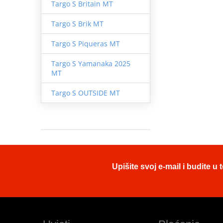
Targo S Britain MT
Targo S Brik MT
Targo S Piqueras MT
Targo S Yamanaka 2025
MT
Targo S OUTSIDE MT
Upišite svoj e-mail i budite 