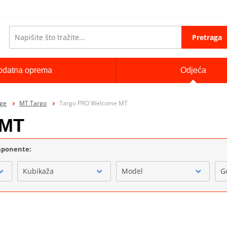
Pretraga
odatna oprema
Odjeća
ige
MT Targo
Targo PRO Welcome MT
 MT
omponente:
Kubikaža
Model
G