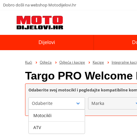
Dobro došli na webshop Motodijelovi.hr
Dijelovi
D
Kući
Odjeća
Odjeća i kacige
Kacige
Integralne kac
Targo PRO Welcome
Odaberite svoj motocikl i pogledajte kompatibilne k
Odaberite
Marka
Motocikli
ATV