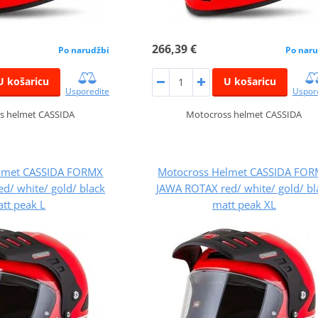
266,39 €
Po narudžbi
Po naru
U košaricu
U košaricu
Usporedite
Uspor
s helmet CASSIDA
Motocross helmet CASSIDA
lmet CASSIDA FORMX
Motocross Helmet CASSIDA FO
d/ white/ gold/ black
JAWA ROTAX red/ white/ gold/ bl
tt peak L
matt peak XL