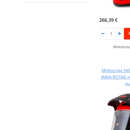
266,39 €
Motocros
Motocross He
JAWA ROTAX re
ma