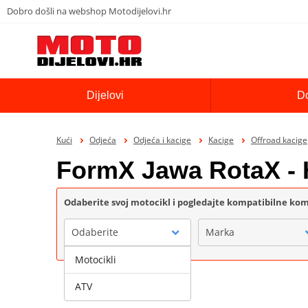
Dobro došli na webshop Motodijelovi.hr
Dijelovi
D
Kući
Odjeća
Odjeća i kacige
Kacige
Offroad kacige
FormX Jawa RotaX -
Odaberite svoj motocikl i pogledajte kompatibilne k
Odaberite
Marka
Motocikli
ATV