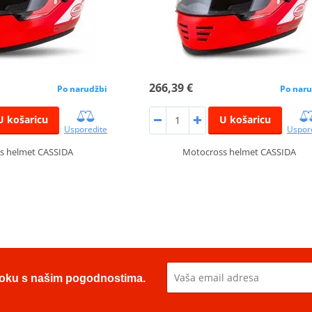
266,39 €
Po narudžbi
Po naru
U košaricu
U košaricu
Usporedite
Uspor
s helmet CASSIDA
Motocross helmet CASSIDA
u toku s našim pogodnostima.