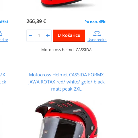
266,39 €
džbi
Po narudžbi
U košaricu
edite
Usporedite
Motocross helmet CASSIDA
RMX
Motocross Helmet CASSIDA FORMX
ack
JAWA ROTAX red/ white/ gold/ black
matt peak 2XL