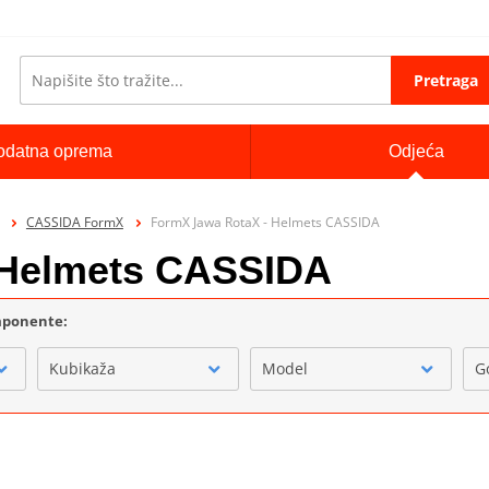
Pretraga
odatna oprema
Odjeća
CASSIDA FormX
FormX Jawa RotaX - Helmets CASSIDA
 Helmets CASSIDA
omponente:
Kubikaža
Model
G