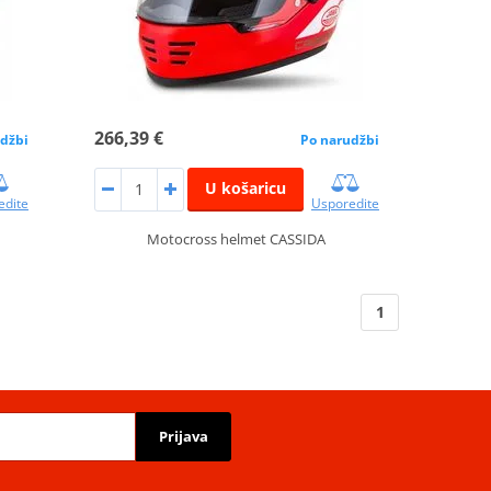
266,39 €
džbi
Po narudžbi
U košaricu
edite
Usporedite
Motocross helmet CASSIDA
1
Prijava