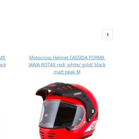
1
RMX
Motocross Helmet CASSIDA FORMX
ack
JAWA ROTAX red/ white/ gold/ black
matt peak M