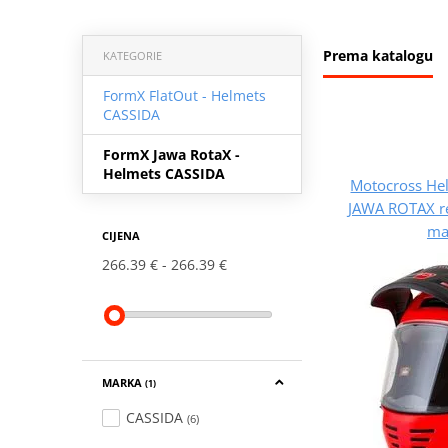
Prema katalogu
KATEGORIE
FormX FlatOut - Helmets
CASSIDA
FormX Jawa RotaX -
Helmets CASSIDA
Motocross He
JAWA ROTAX re
ma
CIJENA
266.39 €
266.39 €
MARKA
(1)
CASSIDA
(6)