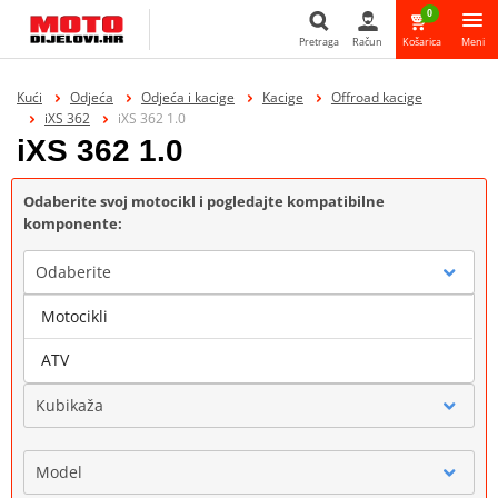
0
Pretraga
Račun
Košarica
Meni
Pretraga
Kući
Odjeća
Odjeća i kacige
Kacige
Offroad kacige
iXS 362
iXS 362 1.0
iXS 362 1.0
Odaberite svoj motocikl i pogledajte kompatibilne
komponente:
Odaberite
Motocikli
Marka
ATV
Kubikaža
Model