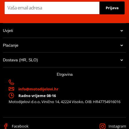
Prijava
Uvjeti
Plaćanje
Dostava (HR, SLO)
Etrgovina
info@motodijelovi.hr
Radno vrijeme 08-16
Motodijelovi d.o.o, Vinično 14, 42224 Visoko, OIB: HR47754916016
Facebook
Instagram