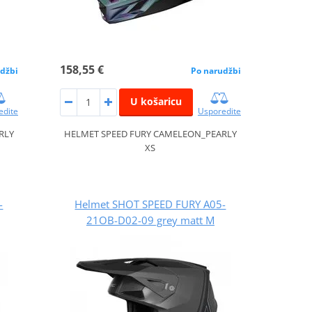
158,55 €
džbi
Po narudžbi
U košaricu
edite
Usporedite
RLY
HELMET SPEED FURY CAMELEON_PEARLY
XS
-
Helmet SHOT SPEED FURY A05-
21OB-D02-09 grey matt M