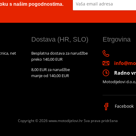
u toku s našim pogodnostima.
Dostava (HR, SLO)
Etrgovina
nica, net
Besplatna dostava za narudžbe
preko 140,00 EUR
info@mot
8,00 EUR za narudžbe
Radno vr
manje od 140,00 EUR
Motodijelovi d.o.o
Facebook
Copyright © 2026 www.motodijelovi.hr
Sva prava pridržana