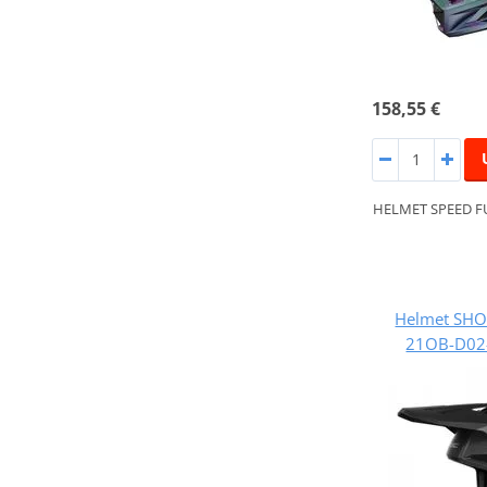
158,55 €
HELMET SPEED F
Helmet SHO
21OB-D02-