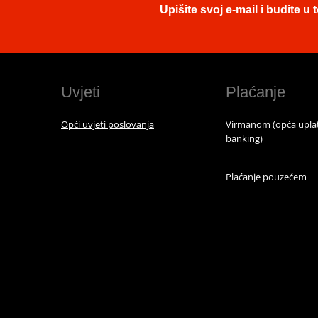
Upišite svoj e-mail i budite 
Uvjeti
Plaćanje
Opći uvjeti poslovanja
Virmanom (opća uplat
banking)
Plaćanje pouzećem