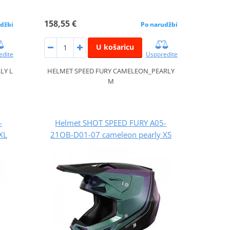
158,55 €
džbi
Po narudžbi
U košaricu
edite
Usporedite
LY L
HELMET SPEED FURY CAMELEON_PEARLY
M
-
Helmet SHOT SPEED FURY A05-
XL
21OB-D01-07 cameleon pearly XS