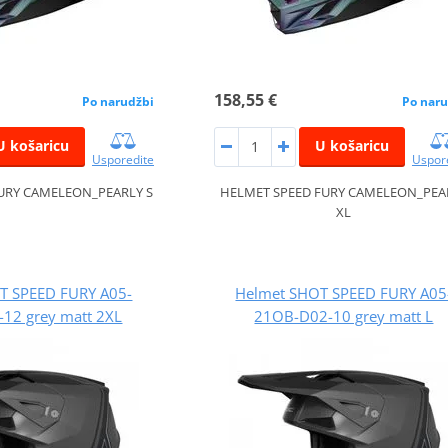
158,55 €
Po narudžbi
Po naru
U košaricu
U košaricu
Usporedite
Uspor
URY CAMELEON_PEARLY S
HELMET SPEED FURY CAMELEON_PEA
XL
T SPEED FURY A05-
Helmet SHOT SPEED FURY A05
12 grey matt 2XL
21OB-D02-10 grey matt L