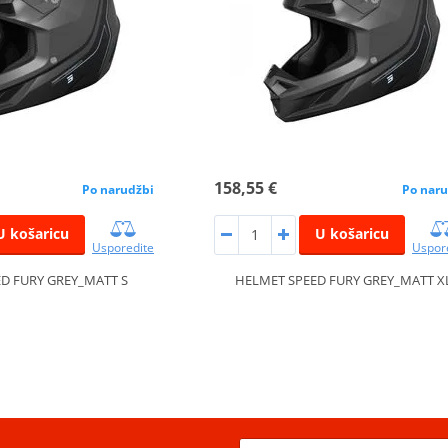
158,55 €
Po narudžbi
Po naru
U košaricu
U košaricu
Usporedite
Uspor
D FURY GREY_MATT S
HELMET SPEED FURY GREY_MATT X