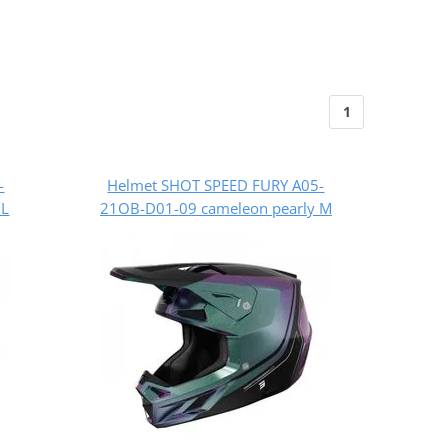
1
-
Helmet SHOT SPEED FURY A05-
 L
21OB-D01-09 cameleon pearly M