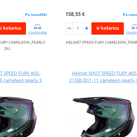
158,55 €
Po narudžbi
Po naru
U košaricu
U košaricu
Usporedite
Uspor
FURY CAMELEON_PEARLY
HELMET SPEED FURY CAMELEON_PEAR
2XL
T SPEED FURY A05-
Helmet SHOT SPEED FURY A05
 cameleon pearly S
21OB-D01-11 cameleon pearly 