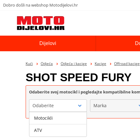
Dobro došli na webshop Motodijelovi.hr
Dijelovi
D
Kući
Odjeća
Odjeća i kacige
Kacige
Offroad kacige
SHOT SPEED FURY
Odaberite svoj motocikl i pogledajte kompatibilne k
Odaberite
Marka
Motocikli
ATV