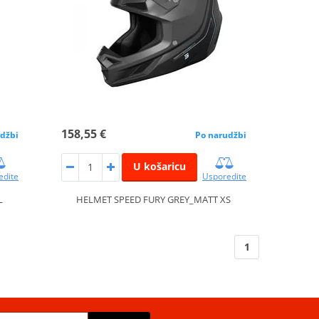
158,55 €
džbi
Po narudžbi
U košaricu
edite
Usporedite
L
HELMET SPEED FURY GREY_MATT XS
1