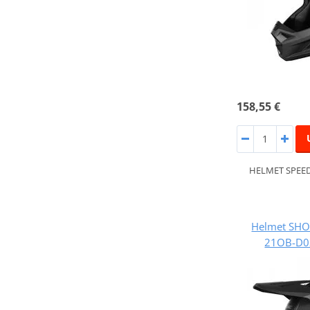
158,55 €
HELMET SPEED
Helmet SHO
21OB-D02