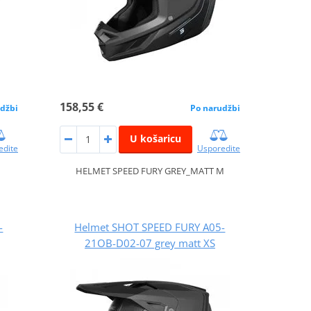
158,55 €
džbi
Po narudžbi
U košaricu
edite
Usporedite
L
HELMET SPEED FURY GREY_MATT M
-
Helmet SHOT SPEED FURY A05-
21OB-D02-07 grey matt XS