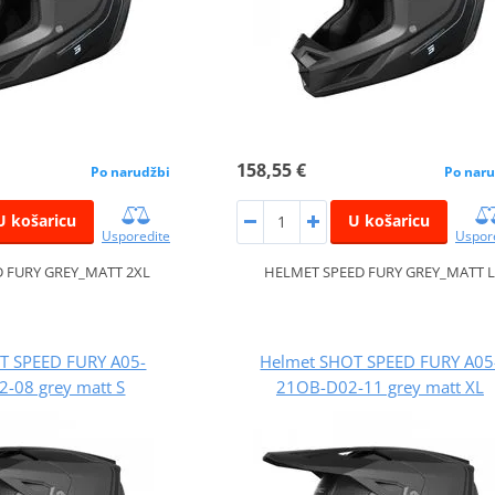
158,55 €
Po narudžbi
Po naru
U košaricu
U košaricu
Usporedite
Uspor
 FURY GREY_MATT 2XL
HELMET SPEED FURY GREY_MATT 
T SPEED FURY A05-
Helmet SHOT SPEED FURY A05
-08 grey matt S
21OB-D02-11 grey matt XL