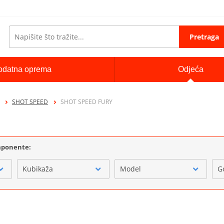
Pretraga
odatna oprema
Odjeća
SHOT SPEED
SHOT SPEED FURY
omponente:
Kubikaža
Model
G