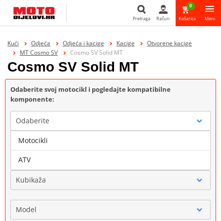
0
Pretraga
Račun
Košarica
Meni
Pretraga
Kući
Odjeća
Odjeća i kacige
Kacige
Otvorene kacige
MT Cosmo SV
Cosmo SV Solid MT
Cosmo SV Solid MT
Odaberite svoj motocikl i pogledajte kompatibilne
komponente:
Odaberite
Motocikli
Marka
ATV
Kubikaža
Model