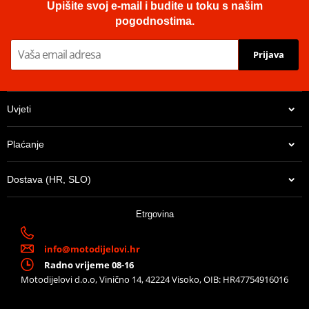
Upišite svoj e-mail i budite u toku s našim
pogodnostima.
Prijava
Uvjeti
Plaćanje
Dostava (HR, SLO)
Etrgovina
info@motodijelovi.hr
Radno vrijeme 08-16
Motodijelovi d.o.o, Vinično 14, 42224 Visoko, OIB: HR47754916016