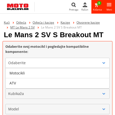
0
Pretraga
Račun
Košarica
Meni
Pretraga
Kući
Odjeća
Odjeća i kacige
Kacige
Otvorene kacige
MT Le Mans 2 SV
Le Mans 2 SV S Breakout MT
Le Mans 2 SV S Breakout MT
Odaberite svoj motocikl i pogledajte kompatibilne
komponente:
Odaberite
Motocikli
Marka
ATV
Kubikaža
Model