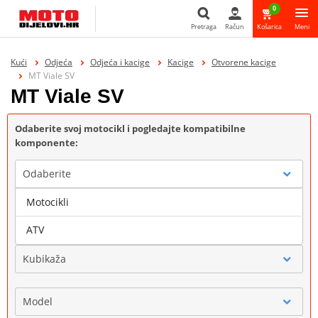
0
Pretraga
Račun
Košarica
Meni
Pretraga
Kući
Odjeća
Odjeća i kacige
Kacige
Otvorene kacige
MT Viale SV
MT Viale SV
Odaberite svoj motocikl i pogledajte kompatibilne
komponente:
Odaberite
Motocikli
Marka
ATV
Kubikaža
Model