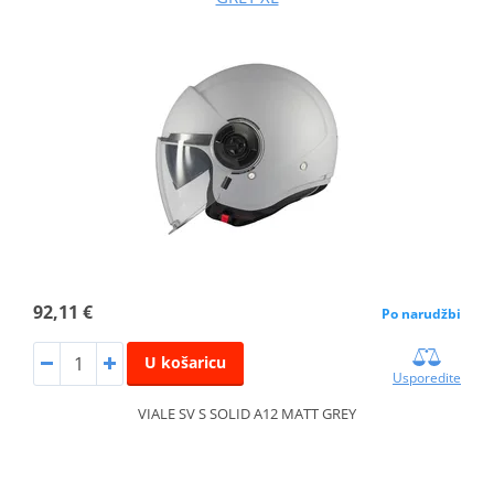
92,11 €
Po narudžbi
U košaricu
Usporedite
VIALE SV S SOLID A12 MATT GREY