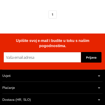
1
Upišite svoj e-mail i budite u toku s našim
pogodnostima.
Prijava
Uvjeti
Plaćanje
Dostava (HR, SLO)