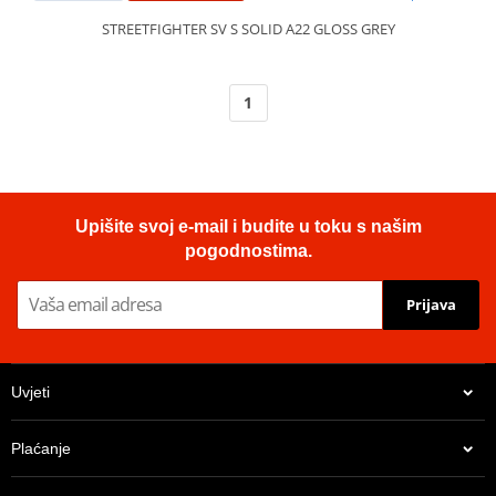
STREETFIGHTER SV S SOLID A22 GLOSS GREY
1
Upišite svoj e-mail i budite u toku s našim
pogodnostima.
Prijava
Uvjeti
Plaćanje