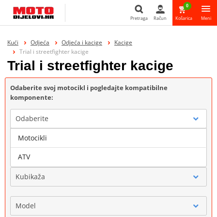
0
Pretraga
Račun
Košarica
Meni
Pretraga
Kući
Odjeća
Odjeća i kacige
Kacige
Trial i streetfighter kacige
Trial i streetfighter kacige
Odaberite svoj motocikl i pogledajte kompatibilne
komponente:
Odaberite
Motocikli
Marka
ATV
Kubikaža
Model