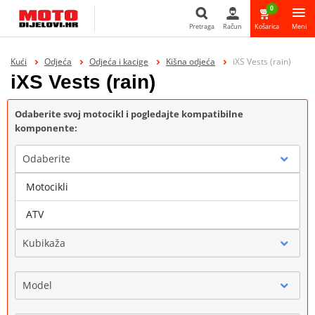
0
Pretraga
Račun
Košarica
Meni
Pretraga
Kući
Odjeća
Odjeća i kacige
Kišna odjeća
iXS Vests (rain)
iXS Vests (rain)
Odaberite svoj motocikl i pogledajte kompatibilne
komponente:
Odaberite
Motocikli
Marka
ATV
Kubikaža
Model