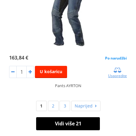
163,84 €
Po narudžbi
U košaricu
Usporedite
Pants AYRTON
1
2
3
Naprijed
Vidi više 21