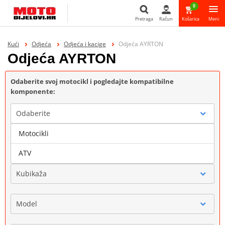
0
Pretraga
Račun
Košarica
Meni
Pretraga
Kući
Odjeća
Odjeća i kacige
Odjeća AYRTON
Odjeća AYRTON
Odaberite svoj motocikl i pogledajte kompatibilne
komponente:
Odaberite
Motocikli
Marka
ATV
Kubikaža
Model