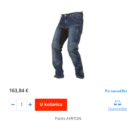
163,84 €
Po narudžbi
U košaricu
Usporedite
Pants AYRTON