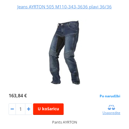
Jeans AYRTON 505 M110-343-3636 plavi 36/36
163,84 €
Po narudžbi
U košaricu
Usporedite
Pants AYRTON