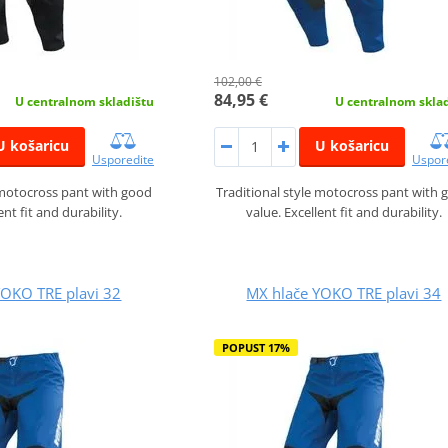
102,00 €
84,95 €
U centralnom skladištu
U centralnom skla
U košaricu
U košaricu
Usporedite
Uspor
 motocross pant with good
Traditional style motocross pant with 
ent fit and durability.
value. Excellent fit and durability.
YOKO TRE plavi 32
MX hlače YOKO TRE plavi 34
POPUST 17%