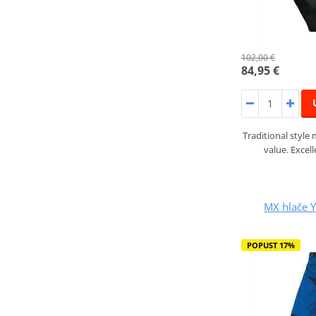
102,00 €
84,95 €
Traditional style
value. Excell
MX hlače 
POPUST 17%