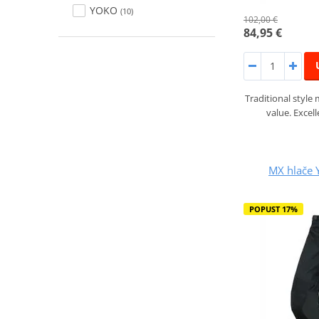
YOKO
(10)
102,00 €
84,95 €
Traditional style
value. Excell
MX hlače 
POPUST 17%