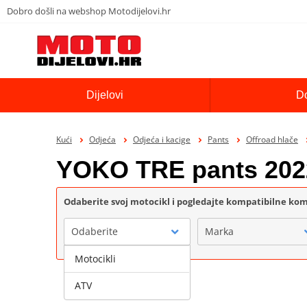
Dobro došli na webshop Motodijelovi.hr
Dijelovi
D
Kući
Odjeća
Odjeća i kacige
Pants
Offroad hlače
YOKO TRE pants 202
Odaberite svoj motocikl i pogledajte kompatibilne k
Odaberite
Marka
Motocikli
ATV