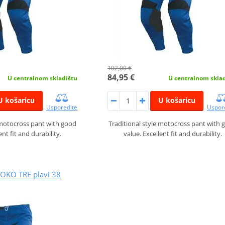
102,00 €
84,95 €
U centralnom skladištu
U centralnom skla
U košaricu
U košaricu
Usporedite
Uspor
 motocross pant with good
Traditional style motocross pant with 
ent fit and durability.
value. Excellent fit and durability.
YOKO TRE plavi 38