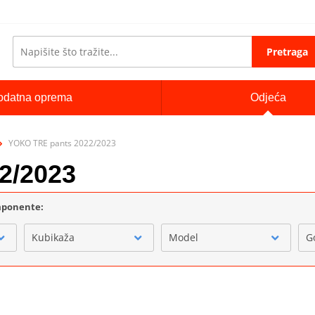
Pretraga
odatna oprema
Odjeća
YOKO TRE pants 2022/2023
2/2023
omponente:
Kubikaža
Model
G