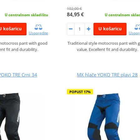
102,00 €
84,95 €
U centralnom skladištu
U centralnom skla
U košaricu
U košaricu
Usporedite
Uspor
 motocross pant with good
Traditional style motocross pant with 
ent fit and durability.
value. Excellent fit and durability.
YOKO TRE Crni 34
MX hlače YOKO TRE plavi 28
POPUST 17%