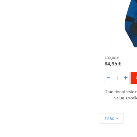
102,00 €
84,95 €
Traditional style
value. Excell
Iznad