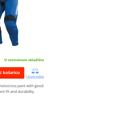
U centralnom skladištu
U košaricu
Usporedite
 motocross pant with good
ent fit and durability.