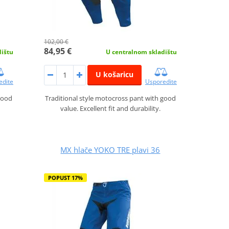
102,00 €
84,95 €
dištu
U centralnom skladištu
U košaricu
edite
Usporedite
good
Traditional style motocross pant with good
value. Excellent fit and durability.
MX hlače YOKO TRE plavi 36
POPUST 17%