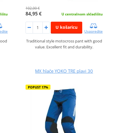
102,00 €
84,95 €
dištu
U centralnom skladištu
U košaricu
edite
Usporedite
good
Traditional style motocross pant with good
value. Excellent fit and durability.
MX hlače YOKO TRE plavi 30
POPUST 17%