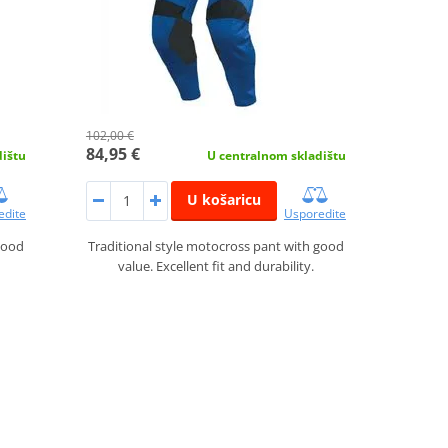
102,00 €
84,95 €
dištu
U centralnom skladištu
U košaricu
edite
Usporedite
good
Traditional style motocross pant with good
value. Excellent fit and durability.