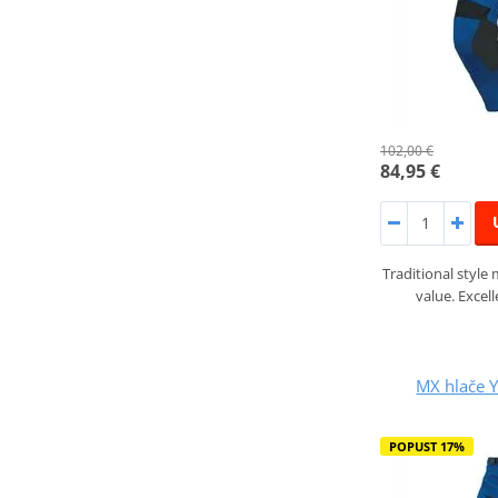
102,00 €
84,95 €
Traditional style
value. Excell
MX hlače 
POPUST 17%