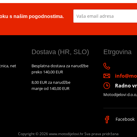
u toku s našim pogodnostima.
Dostava (HR, SLO)
Etrgovina
nica, net
Besplatna dostava za narudžbe
preko 140,00 EUR
info@mot
8,00 EUR za narudžbe
Radno vr
manje od 140,00 EUR
Motodijelovi d.o.o
Facebook
Copyright © 2026 www.motodijelovi.hr
Sva prava pridržana