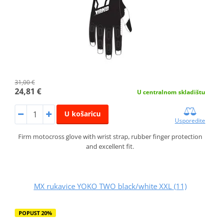
31,00 €
24,81 €
U centralnom skladištu
U košaricu
Usporedite
Firm motocross glove with wrist strap, rubber finger protection
and excellent fit.
MX rukavice YOKO TWO black/white XXL (11)
POPUST 20%