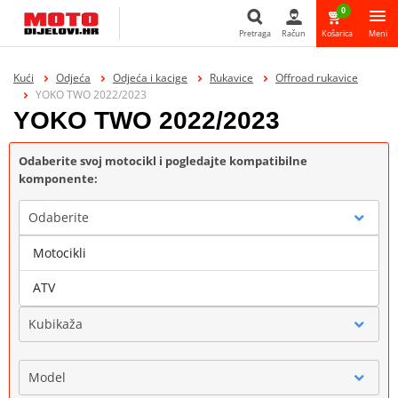
0
Pretraga
Račun
Košarica
Meni
Pretraga
Kući
Odjeća
Odjeća i kacige
Rukavice
Offroad rukavice
YOKO TWO 2022/2023
YOKO TWO 2022/2023
Odaberite svoj motocikl i pogledajte kompatibilne
komponente:
Odaberite
Motocikli
Marka
ATV
Kubikaža
Model