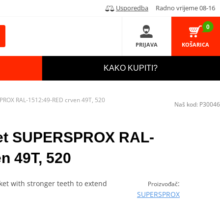
Usporedba
Radno vrijeme 08-16
0
PRIJAVA
KOŠARICA
KAKO KUPITI?
PROX RAL-1512:49-RED crven 49T, 520
Naš kod:
P30046
ket SUPERSPROX RAL-
n 49T, 520
et with stronger teeth to extend
:
Proizvođač
SUPERSPROX