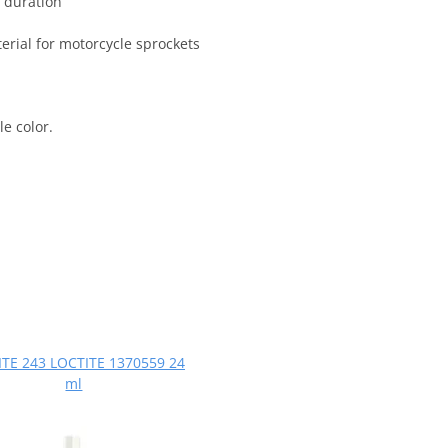
 duration
terial for motorcycle sprockets
e color.
TE 243 LOCTITE 1370559 24
ml