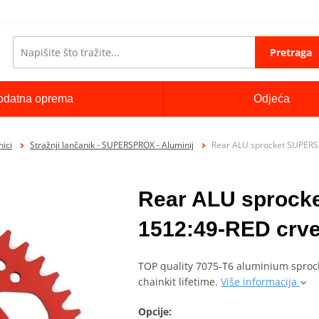
Pretraga
odatna oprema
Odjeća
ici
Stražnji lančanik - SUPERSPROX - Aluminij
Rear ALU sprocket SUPERS
Rear ALU sproc
1512:49-RED crve
TOP quality 7075-T6 aluminium sprock
chainkit lifetime.
Više informacija
Opcije: