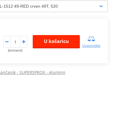
U košaricu
Usporedite
(komand)
 lančanik - SUPERSPROX - Aluminij