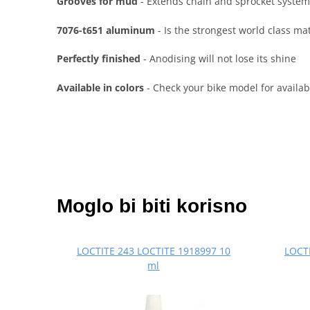
Grooves for mud
- Extends chain and sprocket system
7076-t651 aluminum
- Is the strongest world class ma
Perfectly finished
- Anodising will not lose its shine
Available in colors
- Check your bike model for availabl
Moglo bi biti korisno
LOCTITE 243 LOCTITE 1918997 10
LOCTI
ml