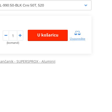
U košaricu
Usporedite
(komand)
 lančanik - SUPERSPROX - Aluminij