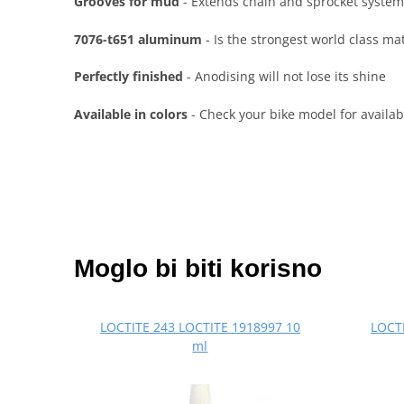
Grooves for mud
- Extends chain and sprocket system
7076-t651 aluminum
- Is the strongest world class ma
Perfectly finished
- Anodising will not lose its shine
Available in colors
- Check your bike model for availabl
Moglo bi biti korisno
LOCTITE 243 LOCTITE 1918997 10
LOCTI
ml