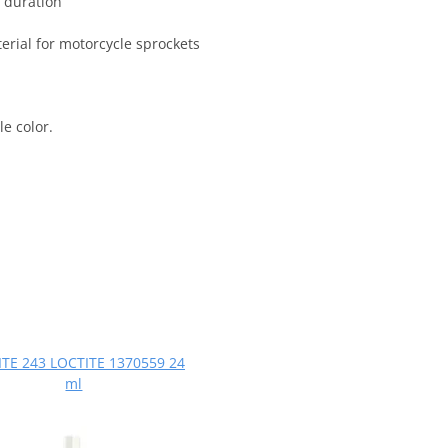
 duration
terial for motorcycle sprockets
e color.
TE 243 LOCTITE 1370559 24
ml