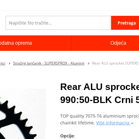
Pretraga
odatna oprema
Odjeća
ici
Stražnji lančanik - SUPERSPROX - Aluminij
Rear ALU sprocket SUPERS
Rear ALU sproc
990:50-BLK Crni 
TOP quality 7075-T6 aluminium sprock
chainkit lifetime.
Više informacija
Opcije: