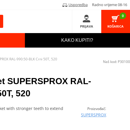
Usporedba
Radno vrijeme 08-16
0
PRIJAVA
KOŠARICA
KAKO KUPITI?
PROX RAL-990:50-BLK Crni 50T, 520
Naš kod:
P30100
ket SUPERSPROX RAL-
50T, 520
et with stronger teeth to extend
:
Proizvođač
SUPERSPROX