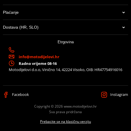
Plaćanje
Dostava (HR, SLO)
Etrgovina
info@motodijelovi.hr
Radno vrijeme 08-16
Motodijelovi d.o.o, Vinično 14, 42224 Visoko, OIB: HR47754916016
Facebook
Instagram
Copyright © 2026 www.motodijelovi.hr
Sva prava pridržana
Prebacite se na klasičnu verziju