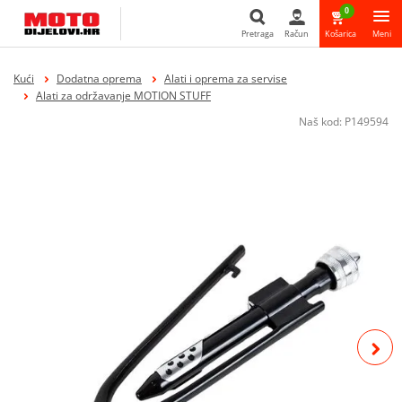
0
Pretraga
Račun
Košarica
Meni
Pretraga
Kući
Dodatna oprema
Alati i oprema za servise
Alati za održavanje MOTION STUFF
Naš kod:
P149594