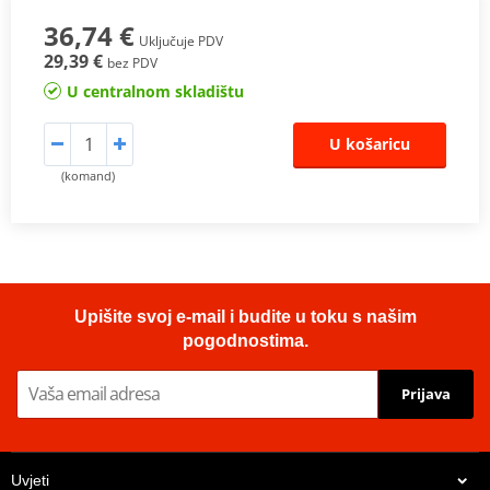
36,74 €
Uključuje PDV
29,39 €
bez PDV
U centralnom skladištu
U košaricu
(komand)
Upišite svoj e-mail i budite u toku s našim
pogodnostima.
Prijava
Uvjeti