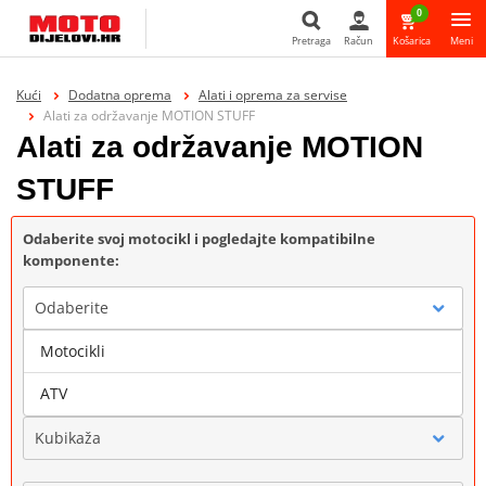
0
Pretraga
Račun
Košarica
Meni
Pretraga
Kući
Dodatna oprema
Alati i oprema za servise
Alati za održavanje MOTION STUFF
Alati za održavanje MOTION
STUFF
Odaberite svoj motocikl i pogledajte kompatibilne
komponente:
Odaberite
Motocikli
Marka
ATV
Kubikaža