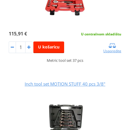
115,91 €
U centralnom skladištu
U košaricu
Usporedite
Metric tool set 37 pcs
Inch tool set MOTION STUFF 40 pcs 3/8"