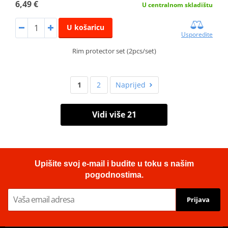
6,49 €
U centralnom skladištu
U košaricu
Usporedite
Rim protector set (2pcs/set)
1
2
Naprijed
Vidi više 21
Upišite svoj e-mail i budite u toku s našim
pogodnostima.
Prijava