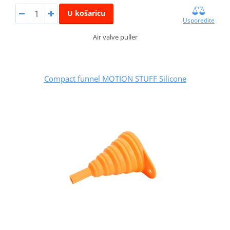
U košaricu
Usporedite
Air valve puller
Compact funnel MOTION STUFF Silicone