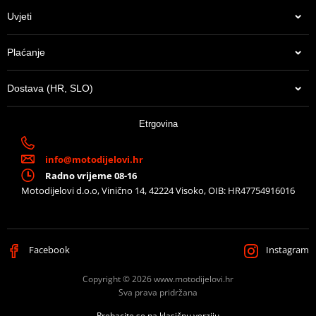
Uvjeti
Plaćanje
Dostava (HR, SLO)
Etrgovina
info@motodijelovi.hr
Radno vrijeme 08-16
Motodijelovi d.o.o, Vinično 14, 42224 Visoko, OIB: HR47754916016
Facebook
Instagram
Copyright © 2026 www.motodijelovi.hr
Sva prava pridržana
Prebacite se na klasičnu verziju