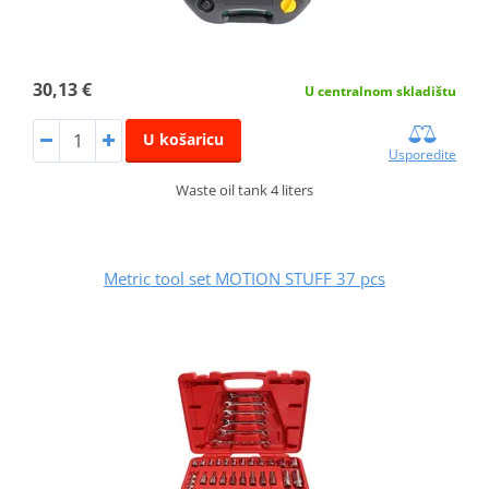
30,13 €
U centralnom skladištu
U košaricu
Usporedite
Waste oil tank 4 liters
Metric tool set MOTION STUFF 37 pcs