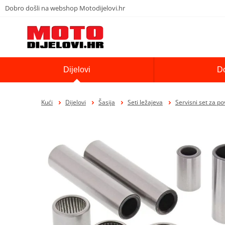
Dobro došli na webshop Motodijelovi.hr
Dijelovi
D
Kući
Dijelovi
Šasija
Seti ležajeva
Servisni set za po