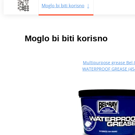
Moglo bi biti korisno
Moglo bi biti korisno
Multipurpose grease Bel-
WATERPROOF GREASE (454