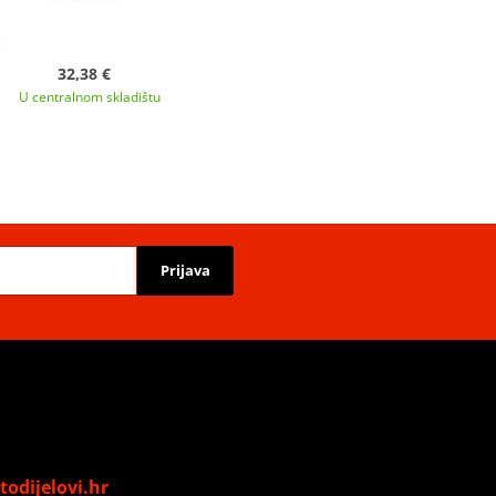
32,38 €
U centralnom skladištu
Prijava
odijelovi.hr