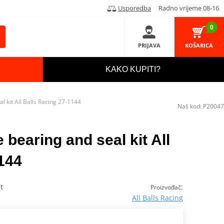
Usporedba
Radno vrijeme 08-16
0
PRIJAVA
KOŠARICA
KAKO KUPITI?
l kit All Balls Racing 27-1144
Naš kod:
P20047
 bearing and seal kit All
144
t
:
Proizvođač
All Balls Racing