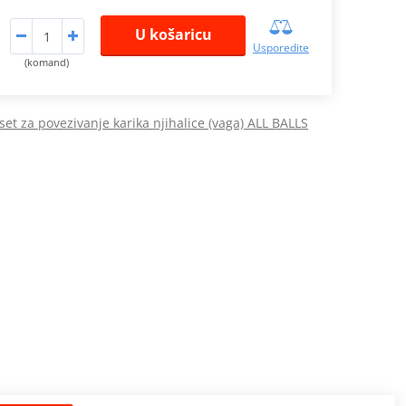
U košaricu
Usporedite
(komand)
 set za povezivanje karika njihalice (vaga) ALL BALLS