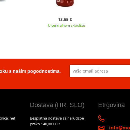
13,65 €
U centralnom skladištu
u toku s našim pogodnostima.
Dostava (HR, SLO)
Etrgovina
nica, net
Besplatna dostava za narudžbe
preko 140,00 EUR
info@mot