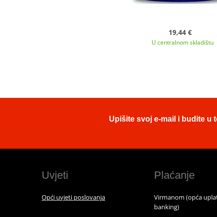
19,44 €
U centralnom skladištu
Upišite svoj e-mail i budite 
Uvjeti
Plaćanje
Opći uvjeti poslovanja
Virmanom (opća uplat
banking)