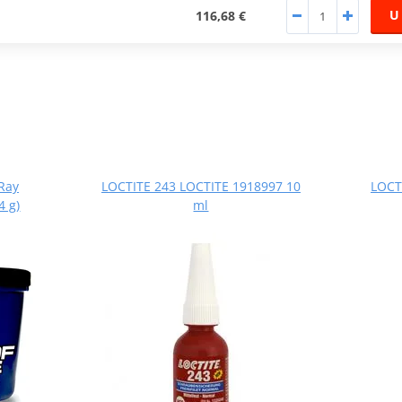
U
116,68 €
Ray
LOCTITE 243 LOCTITE 1918997 10
LOCT
 g)
ml