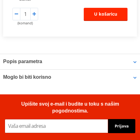
U košaricu
(komand)
Popis parametra
The SHAD Top Master
fitting allows mounting a top case onto the
Moglo bi biti korisno
motorcycle. It is a fitting specifically designed por each motorcycle
model, taking into account its features. The result is a high quality
product, comfortable, safe, and easy to assemble and
LOCTITE 243 LOCTITE 1918997 10 ml
disassemble.
Upišite svoj e-mail i budite u toku s našim
pogodnostima.
To mount the top case onto the bike it is necessary to add to the
top fitting, the plate included in the SHAD cases (except for
Prijava
TR48/TR37).