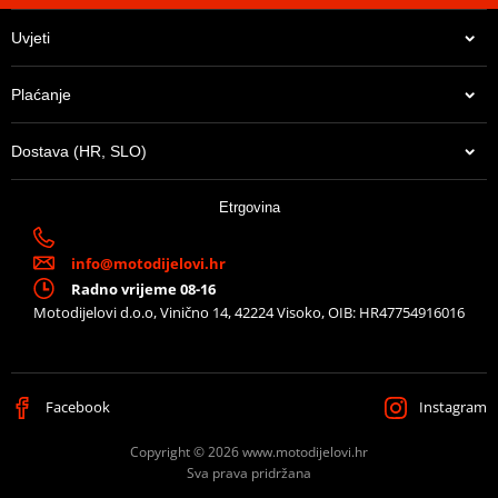
Uvjeti
Plaćanje
Dostava (HR, SLO)
13,65 €
Etrgovina
U centralnom skladištu
info@motodijelovi.hr
Radno vrijeme 08-16
Motodijelovi d.o.o, Vinično 14, 42224 Visoko, OIB: HR47754916016
Facebook
Instagram
Copyright © 2026 www.motodijelovi.hr
Sva prava pridržana