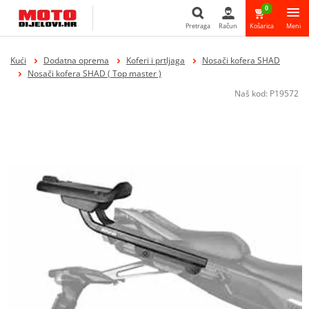
0
Pretraga
Račun
Košarica
Meni
Pretraga
Kući
Dodatna oprema
Koferi i prtljaga
Nosači kofera SHAD
Nosači kofera SHAD ( Top master )
Naš kod:
P19572