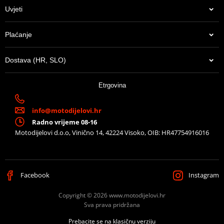
Proizvođač
SHAD
Uvjeti
Can be used with
any SHAD Top case.
Plaćanje
Dostava (HR, SLO)
13,65 €
Etrgovina
U centralnom skladištu
info@motodijelovi.hr
Radno vrijeme 08-16
Motodijelovi d.o.o, Vinično 14, 42224 Visoko, OIB: HR47754916016
Facebook
Instagram
Copyright © 2026 www.motodijelovi.hr
Sva prava pridržana
Prebacite se na klasičnu verziju