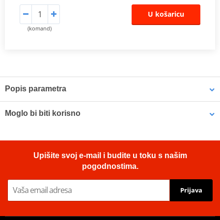
U košaricu
(komand)
Popis parametra
The SHAD Top Master
fitting allows mounting a top case onto the
Moglo bi biti korisno
motorcycle. It is a fitting specifically designed por each motorcycle
model, taking into account its features. The result is a high quality
product, comfortable, safe, and easy to assemble and
LOCTITE 243 LOCTITE 1918997 10 ml
disassemble.
Upišite svoj e-mail i budite u toku s našim
To mount the top case onto the bike it is necessary to add to the
pogodnostima.
top fitting, the plate included in the SHAD cases (except for
TR48/TR37).
Prijava
Mounting sheet – montážní list
PDF