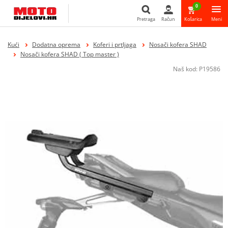
0
Pretraga
Račun
Košarica
Meni
Pretraga
Kući
Dodatna oprema
Koferi i prtljaga
Nosači kofera SHAD
Nosači kofera SHAD ( Top master )
Naš kod:
P19586