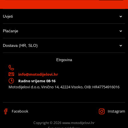
teeth
Lanac
428 SROZ
Uvjeti
Connecting link of
Clip type SKJ
EK chain
Plaćanje
Lančenik zadnji
JTR 1249-51
Dostava (HR, SLO)
14,21 €
Etrgovina
U centralnom skladištu
info@motodijelovi.hr
Radno vrijeme 08-16
Motodijelovi d.o.o, Vinično 14, 42224 Visoko, OIB: HR47754916016
Facebook
Instagram
Copyright © 2026 www.motodijelovi.hr