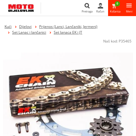
0
Pretraga
Račun
Košarica
Meni
Pretraga
Kući
Dijelovi
Prijenos (Lanci, Lančaniki, Jermeni)
Set Lanac i lančanici
Set lanaca EK i JT
Naš kod:
P35465