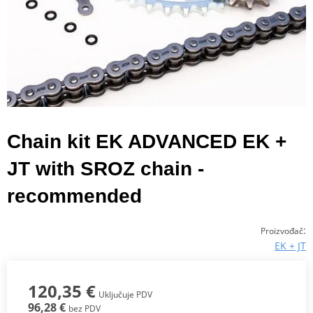
Chain kit EK ADVANCED EK +
JT with SROZ chain -
recommended
:
Proizvođač
EK + JT
120,35 €
Uključuje PDV
96,28 €
bez PDV