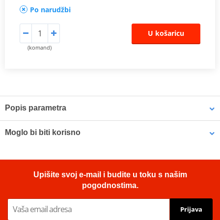
Po narudžbi
U košaricu
(komand)
Popis parametra
Proizvođač
EK + JT
Moglo bi biti korisno
Prednji lančanik
JTF 1264-17
Original number of
Biodegradable chain cleaner MUC-OFF 650 400ml
130
chain links
Upišite svoj e-mail i budite u toku s našim
pogodnostima.
Number of chain
134
links
Prijava
Original number of
YES