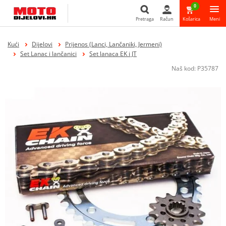
0
Pretraga
Račun
Košarica
Meni
Pretraga
Kući
Dijelovi
Prijenos (Lanci, Lančaniki, Jermeni)
Set Lanac i lančanici
Set lanaca EK i JT
Naš kod:
P35787