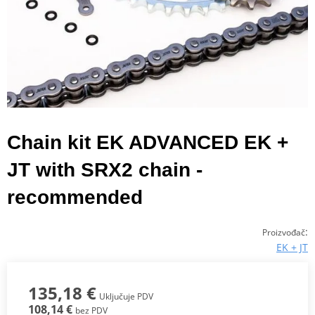
Chain kit EK ADVANCED EK +
JT with SRX2 chain -
recommended
:
Proizvođač
EK + JT
135,18 €
Uključuje PDV
108,14 €
bez PDV