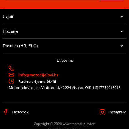
teeth
Lanac
520 SRX2
Uvjeti
Connecting link of
Clip type SKJ
EK chain
Plaćanje
Lančenik zadnji
JTR 828-42
Dostava (HR, SLO)
14,21 €
Etrgovina
U centralnom skladištu
info@motodijelovi.hr
Radno vrijeme 08-16
Motodijelovi d.o.o, Vinično 14, 42224 Visoko, OIB: HR47754916016
Facebook
Instagram
Copyright © 2026 www.motodijelovi.hr