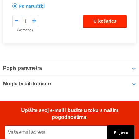
Po narudžbi
U košaricu
(komand)
Popis parametra
Proizvođač
EK + JT
Moglo bi biti korisno
Prednji lančanik
JTF 437-16
Original number of
Biodegradable chain cleaner MUC-OFF 650 400ml
114
chain links
Upišite svoj e-mail i budite u toku s našim
pogodnostima.
Number of chain
114
links
Prijava
Original number of
YES