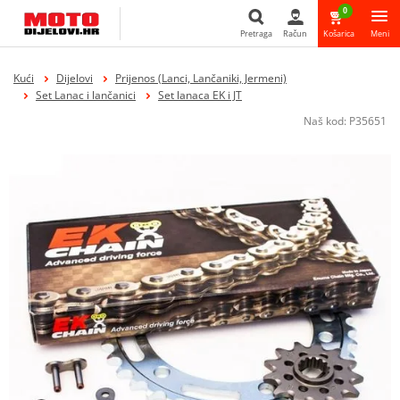
0
Pretraga
Račun
Košarica
Meni
Pretraga
Kući
Dijelovi
Prijenos (Lanci, Lančaniki, Jermeni)
Set Lanac i lančanici
Set lanaca EK i JT
Naš kod:
P35651