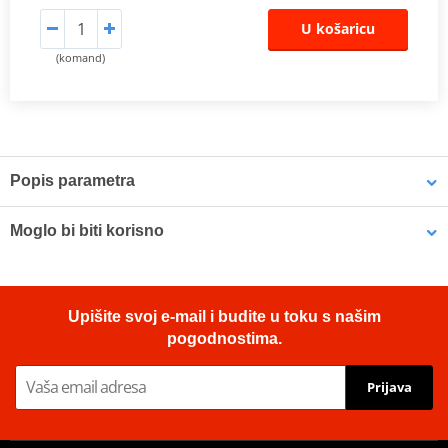
U košaricu
(komand)
Popis parametra
Proizvođač
EK + JT
Moglo bi biti korisno
Prednji lančanik
JTF 511-15
Original number of
Biodegradable chain cleaner MUC-OFF 650 400ml
112
chain links
Upišite svoj e-mail i budite u toku s našim
pogodnostima.
Number of chain
112
links
Prijava
Original number of
YES
teeth
Lanac
520 SRO6