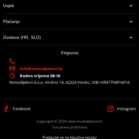
Uvjeti
Connecting link of
Clip type SKJ
EK chain
Plaćanje
Lančenik zadnji
JTR 487-43
Dostava (HR, SLO)
14,21 €
Etrgovina
U centralnom skladištu
info@motodijelovi.hr
Radno vrijeme 08-16
Motodijelovi d.o.o, Vinično 14, 42224 Visoko, OIB: HR47754916016
Facebook
Instagram
Copyright © 2026 www.motodijelovi.hr
Sva prava pridržana
Prebacite se na klasičnu verziju