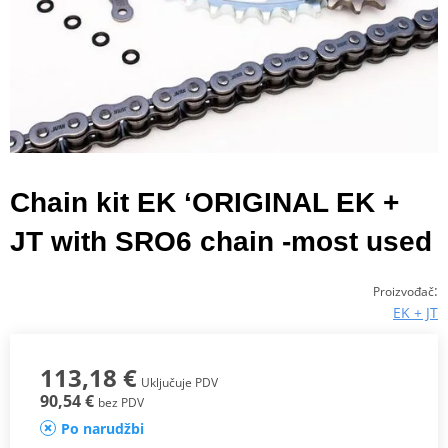
Chain kit EK ‘ORIGINAL EK +
JT with SRO6 chain -most used
:
Proizvođač
EK + JT
113,18 €
Uključuje PDV
90,54 €
bez PDV
Po narudžbi