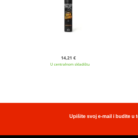
14,21 €
U centralnom skladištu
Upišite svoj e-mail i budite 