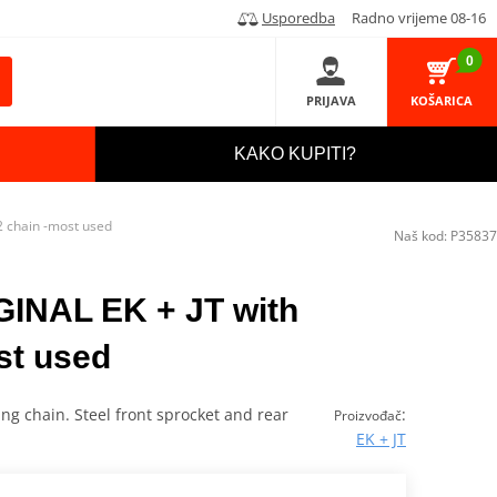
Usporedba
Radno vrijeme 08-16
0
PRIJAVA
KOŠARICA
KAKO KUPITI?
2 chain -most used
Naš kod:
P35837
IGINAL EK + JT with
st used
ing chain. Steel front sprocket and rear
:
Proizvođač
EK + JT