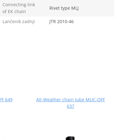
Connecting link
Rivet type MLJ
of EK chain
Lančenik zadnji
JTR 2010-46
FF 649
All-Weather chain lube MUC-OFF
Wet c
637