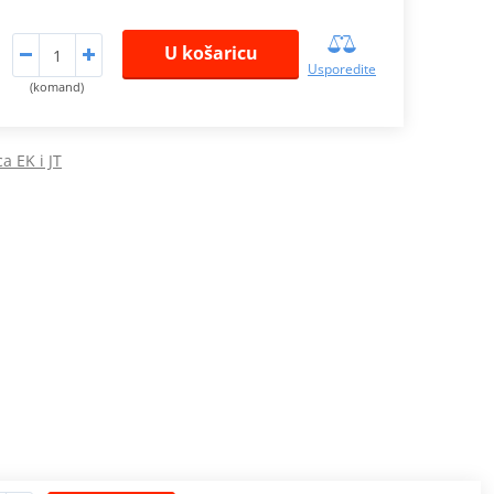
U košaricu
Usporedite
(komand)
a EK i JT