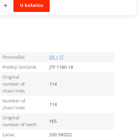
U košaricu
Proizvođač
EK + JT
Prednji lančanik
JTF 1180-18
Original
number of
114
chain links
Number of
114
chain links
Original
YES
number of teeth
Lanac
530 SROZ2