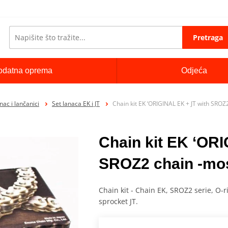
Pretraga
odatna oprema
Odjeća
nac i lančanici
Set lanaca EK i JT
Chain kit EK ‘ORIGINAL EK + JT with SROZ
Chain kit EK ‘OR
SROZ2 chain -mo
Chain kit - Chain EK, SROZ2 serie, O-r
sprocket JT.