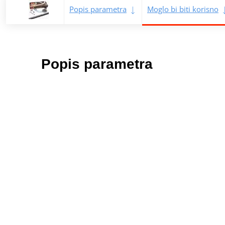
Popis parametra
Moglo bi biti korisno
Popis parametra