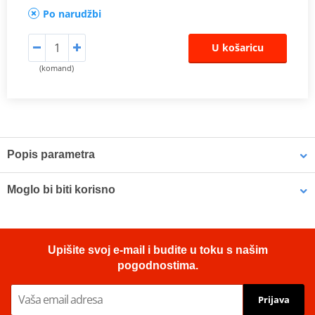
Po narudžbi
U košaricu
(komand)
Popis parametra
Proizvođač
EK + JT
Moglo bi biti korisno
Prednji lančanik
JTF 1902-17
Number of chain
Biodegradable chain cleaner MUC-OFF 650 400ml
120
links
Upišite svoj e-mail i budite u toku s našim
pogodnostima.
Original number of
YES
teeth
Prijava
Lanac
520 MVXZ2