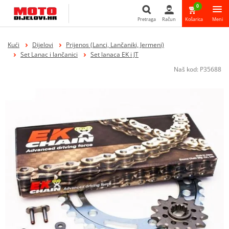
0
Pretraga
Račun
Košarica
Meni
Pretraga
Kući
Dijelovi
Prijenos (Lanci, Lančaniki, Jermeni)
Set Lanac i lančanici
Set lanaca EK i JT
Naš kod:
P35688