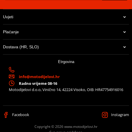
Connecting link of
Rivet type MLJ
EK chain
Uvjeti
Lančenik zadnji
JTR 897-44
Plaćanje
Dostava (HR, SLO)
14,21 €
Etrgovina
U centralnom skladištu
info@motodijelovi.hr
Radno vrijeme 08-16
Motodijelovi d.o.o, Vinično 14, 42224 Visoko, OIB: HR47754916016
Facebook
Instagram
Copyright © 2026 www.motodijelovi.hr