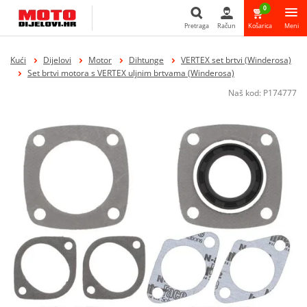
0
Pretraga
Račun
Košarica
Meni
Pretraga
Kući
Dijelovi
Motor
Dihtunge
VERTEX set brtvi (Winderosa)
Set brtvi motora s VERTEX uljnim brtvama (Winderosa)
Naš kod:
P174777