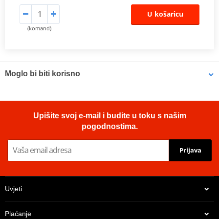
U košaricu
(komand)
Moglo bi biti korisno
LOCTITE 5188 LOCTITE 1254415 50 ml
Upišite svoj e-mail i budite u toku s našim
pogodnostima.
Prijava
Uvjeti
Plaćanje