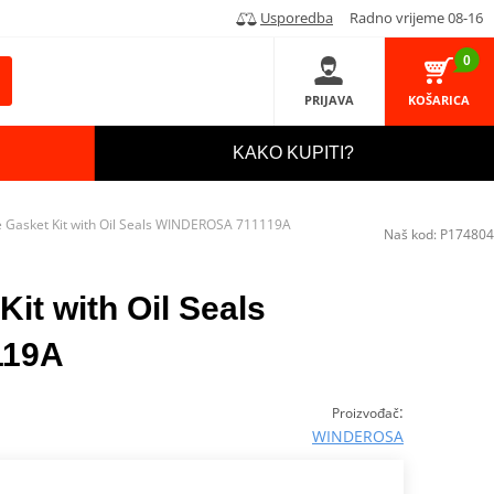
Usporedba
Radno vrijeme 08-16
0
PRIJAVA
KOŠARICA
KAKO KUPITI?
 Gasket Kit with Oil Seals WINDEROSA 711119A
Naš kod:
P174804
it with Oil Seals
119A
:
Proizvođač
WINDEROSA