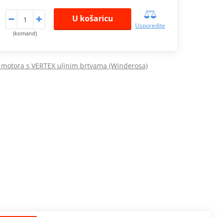
U košaricu
Usporedite
(komand)
i motora s VERTEX uljnim brtvama (Winderosa)