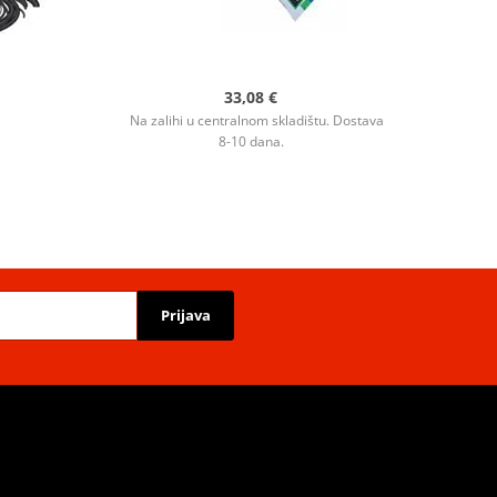
33,08 €
Na zalihi u centralnom skladištu. Dostava
8-10 dana.
Prijava