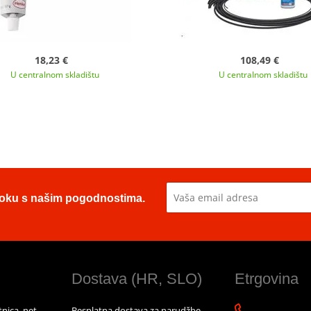
18,23 €
108,49 €
U centralnom skladištu
U centralnom skladištu
u toku s našim pogodnostima.
Dostava (HR, SLO)
Etrgovina
nica, net
Besplatna dostava za narudžbe