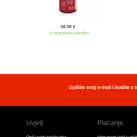
38,98 €
U centralnom skladištu
Upišite svoj e-mail i budite 
Uvjeti
Plaćanje
Opći uvjeti poslovanja
Virmanom (opća uplat