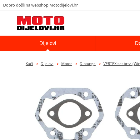
Dobro došli na webshop Motodijelovi.hr
Dijelovi
D
Kući
Dijelovi
Motor
Dihtunge
VERTEX set brtvi (Wi