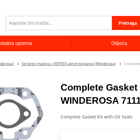
Pretraga
odatna oprema
Odjeća
nderosa)
Set brtvi motora s VERTEX uljnim brtvama (Winderosa)
Complete
Complete Gasket K
WINDEROSA 711
Complete Gasket Kit with Oil Seals