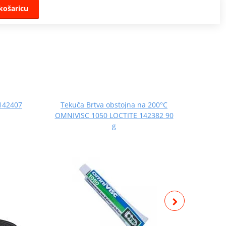
košaricu
 142407
Tekuča Brtva obstojna na 200°C
LOC
OMNIVISC 1050 LOCTITE 142382 90
g