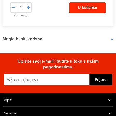
U košaricu
(komand)
Moglo bi biti korisno
LOCTITE 5188 LOCTITE 1254415 50 ml
Upišite svoj e-mail i budite u toku s našim
pogodnostima.
Prijava
Uvjeti
Plaćanje