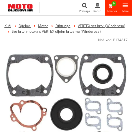
0
Pretraga
Račun
Košarica
Meni
Pretraga
Kući
Dijelovi
Motor
Dihtunge
VERTEX set brtvi (Winderosa)
Set brtvi motora s VERTEX uljnim brtvama (Winderosa)
Naš kod:
P174817