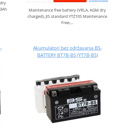
 dry
,3Ah
Maintenance free battery (VRLA, AGM dry
charged), JIS standard YTZ10S Maintenance
Free,…
-
Akumulatori bez održavanja BS-
BATTERY BT7B-BS (YT7B-BS)