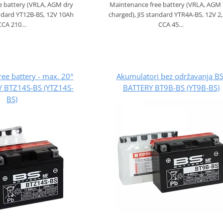
e battery (VRLA, AGM dry
Maintenance free battery (VRLA, AGM
andard YT12B-BS, 12V 10Ah
charged), JIS standard YTR4A-BS, 12V 2
CCA 210…
CCA 45…
ee battery - max. 20°
Akumulatori bez održavanja BS
RY BTZ14S-BS (YTZ14S-
BATTERY BT9B-BS (YT9B-BS)
BS)