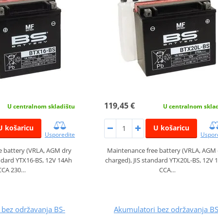
119,45 €
U centralnom skladištu
U centralnom skla
U košaricu
U košaricu
Usporedite
Uspor
e battery (VRLA, AGM dry
Maintenance free battery (VRLA, AGM
andard YTX16-BS, 12V 14Ah
charged), JIS standard YTX20L-BS, 12V 
CCA 230…
CCA…
 bez održavanja BS-
Akumulatori bez održavanja BS