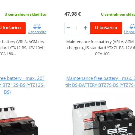
47,98 €
U centralnom skladištu
U centralnom skla
U košaricu
U košaricu
Usporedite
Uspor
e battery (VRLA, AGM dry
Maintenance free battery (VRLA, AGM
andard YTX12-BS, 12V 10Ah
charged), JIS standard YTX7L-BS, 12V 
CCA 180…
CCA 100…
ee battery - max. 20°
Maintenance free battery - max. 
RY BTZ12S-BS (YTZ12S-
tilt BS-BATTERY BTZ7S-BS (YTZ7S
BS)