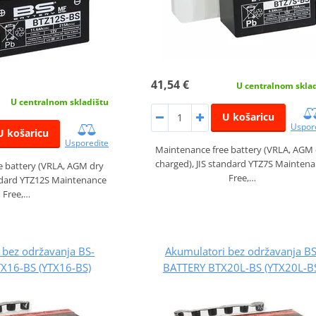
41,54 €
U centralnom skla
U centralnom skladištu
U košaricu
Uspor
U košaricu
Usporedite
Maintenance free battery (VRLA, AGM
charged), JIS standard YTZ7S Mainten
e battery (VRLA, AGM dry
Free,…
andard YTZ12S Maintenance
Free,…
 bez održavanja BS-
Akumulatori bez održavanja BS
X16-BS (YTX16-BS)
BATTERY BTX20L-BS (YTX20L-B