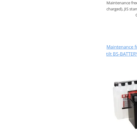
Maintenance fre
charged), JIS st
Maintenance fr
tilt BS-BATTE