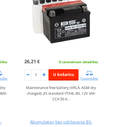
26,21 €
dištu
U centralnom skladištu
U košaricu
edite
Usporedite
 dry
Maintenance free battery (VRLA, AGM dry
18Ah
charged), JIS standard YTX4L-BS, 12V 3Ah
CCA 50 A…
-
Akumulatori bez održavanja BS-