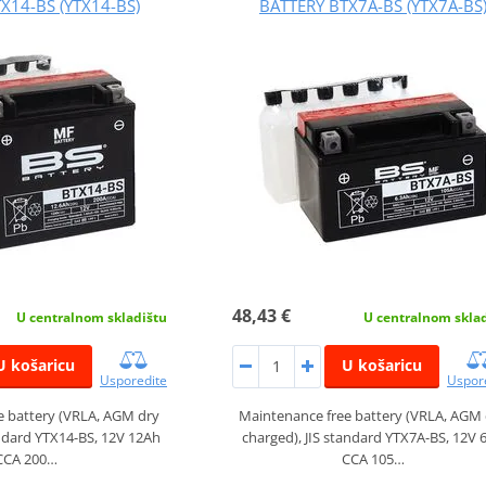
X14-BS (YTX14-BS)
BATTERY BTX7A-BS (YTX7A-BS
48,43 €
U centralnom skladištu
U centralnom skla
U košaricu
U košaricu
Usporedite
Uspor
e battery (VRLA, AGM dry
Maintenance free battery (VRLA, AGM
andard YTX14-BS, 12V 12Ah
charged), JIS standard YTX7A-BS, 12V 
CCA 200…
CCA 105…