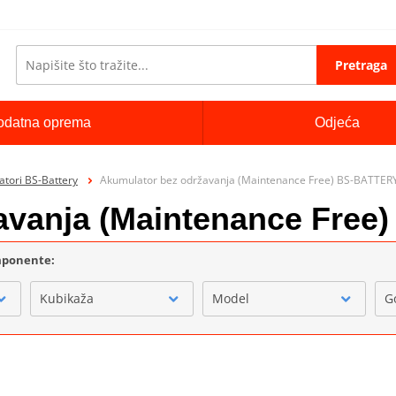
Pretraga
odatna oprema
Odjeća
tori BS-Battery
Akumulator bez održavanja (Maintenance Free) BS-BATTER
avanja (Maintenance Fre
omponente:
Kubikaža
Model
G