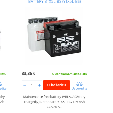
)
BATTERY BTX5L-BS (YTX5L-BS)
33,36 €
dištu
U centralnom skladištu
U košaricu
edite
Usporedite
 dry
Maintenance free battery (VRLA, AGM dry
6Ah
charged), JIS standard YTX5L-BS, 12V 4Ah
CCA 80 A…