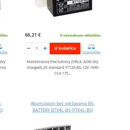
66,21 €
dištu
U centralnom skladištu
U košaricu
edite
Usporedite
 dry
Maintenance free battery (VRLA, AGM dry
ance
charged), JIS standard YT12A-BS, 12V 10Ah
CCA 175…
-
Akumulatori bez održavanja BS-
S)
BATTERY BTX4L-BS (YTX4L-BS)