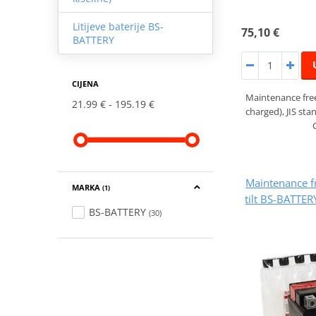
Litijeve baterije BS-
75,10 €
BATTERY
CIJENA
Maintenance fre
21.99 €
195.19 €
charged), JIS st
Maintenance fr
MARKA
(1)
tilt BS-BATTE
BS-BATTERY
(30)