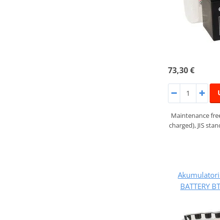
73,30 €
Maintenance fre
charged), JIS st
Akumulatori
BATTERY BT