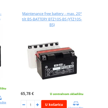
-
Maintenance free battery - max. 20°
)
tilt BS-BATTERY BTZ10S-BS (YTZ10S-
BS)
dištu
65,78 €
U centralnom skladištu
edite
U košaricu
Usporedite