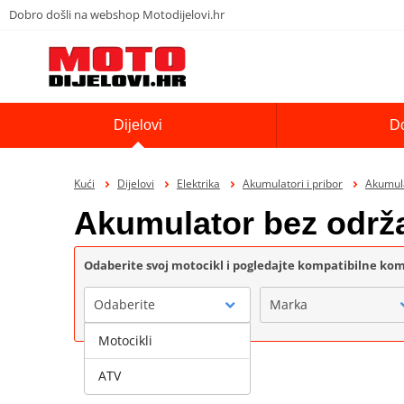
Dobro došli na webshop Motodijelovi.hr
Dijelovi
D
Kući
Dijelovi
Elektrika
Akumulatori i pribor
Akumula
Akumulator bez održ
Odaberite svoj motocikl i pogledajte kompatibilne k
Odaberite
Marka
Motocikli
ATV