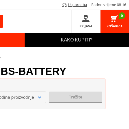
Usporedba
Radno vrijeme 08-16
0
PRIJAVA
KOŠARICA
KAKO KUPITI?
Y
e) BS-BATTERY
Tražite
odina proizvodnje