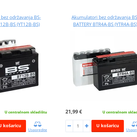
 bez održavanja BS-
Akumulatori bez održavanja BS
12B-BS (YT12B-BS)
BATTERY BTR4A-BS (YTR4A-BS
21,99 €
U centralnom skladištu
U centralnom skla
U košaricu
U košaricu
Usporedite
Uspor