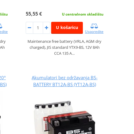
55,55 €
dištu
U centralnom skladištu
U košaricu
edite
Usporedite
 dry
Maintenance free battery (VRLA, AGM dry
6Ah
charged), JIS standard YTX9-BS, 12V 8Ah
CCA 135 A…
20°
Akumulatori bez održavanja BS-
-BS)
BATTERY BT12A-BS (YT12A-BS)