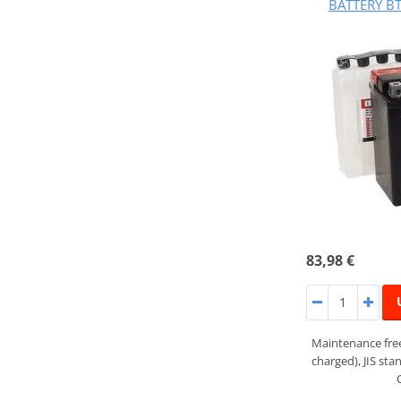
BATTERY BT
83,98 €
Maintenance fre
charged), JIS st