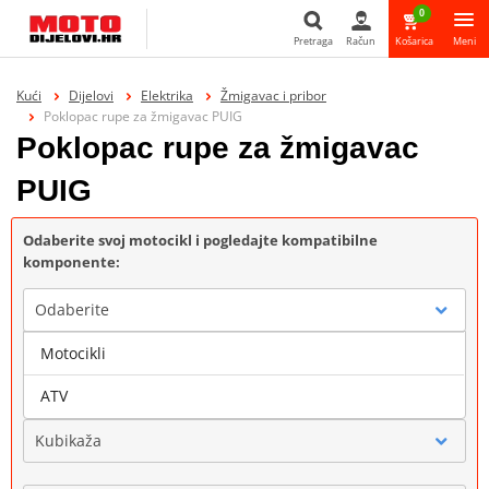
0
Pretraga
Račun
Košarica
Meni
Pretraga
Kući
Dijelovi
Elektrika
Žmigavac i pribor
Poklopac rupe za žmigavac PUIG
Poklopac rupe za žmigavac
PUIG
Odaberite svoj motocikl i pogledajte kompatibilne
komponente:
Odaberite
Motocikli
Marka
ATV
Kubikaža