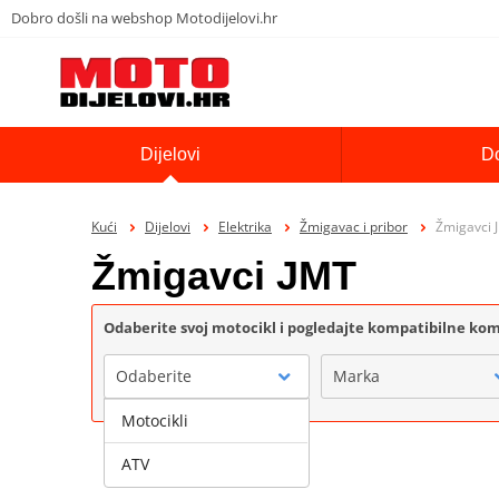
Dobro došli na webshop Motodijelovi.hr
Dijelovi
D
Kući
Dijelovi
Elektrika
Žmigavac i pribor
Žmigavci 
Žmigavci JMT
Odaberite svoj motocikl i pogledajte kompatibilne k
Odaberite
Marka
Motocikli
ATV