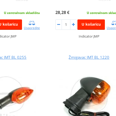
28,28 €
U centralnom skladištu
U centralnom skla
U košaricu
U košaricu
Usporedite
Uspor
dicator JMP
Indicator JMP
ac JMT BL 0255
Žmigavac JMT BL 1220