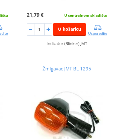
21,79 €
dištu
U centralnom skladištu
U košaricu
edite
Usporedite
Indicator (Blinker) JMT
Žmigavac JMT BL 1295