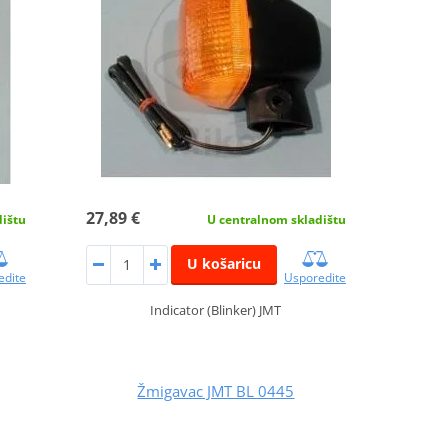
27,89 €
dištu
U centralnom skladištu
U košaricu
edite
Usporedite
Indicator (Blinker) JMT
Žmigavac JMT BL 0445