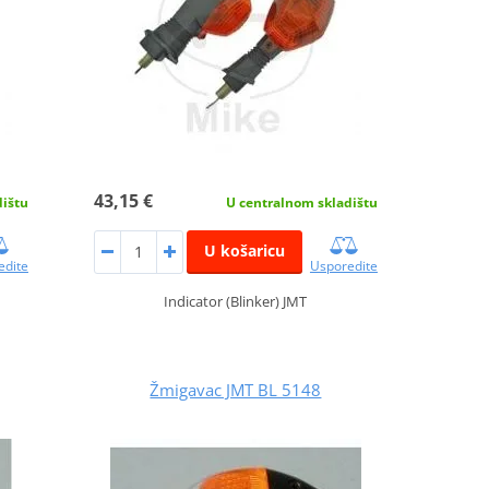
43,15 €
dištu
U centralnom skladištu
U košaricu
edite
Usporedite
Indicator (Blinker) JMT
Žmigavac JMT BL 5148