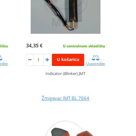
34,35 €
dištu
U centralnom skladištu
U košaricu
edite
Usporedite
Indicator (Blinker) JMT
Žmigavac JMT BL 7664