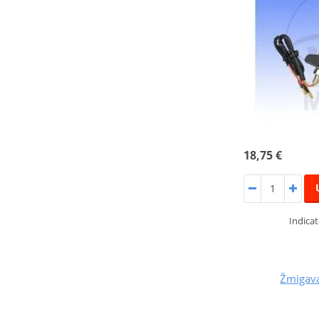
18,75 €
Indicat
Žmigav