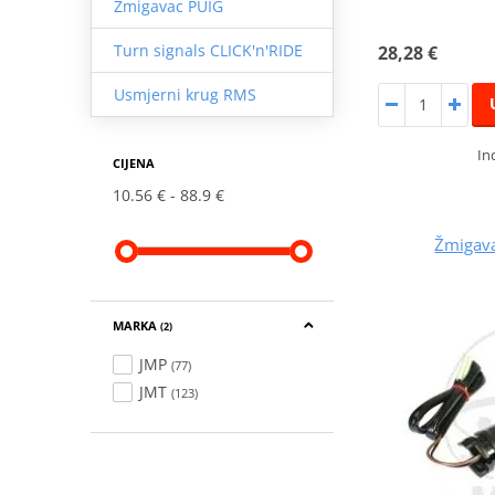
Žmigavac PUIG
Turn signals CLICK'n'RIDE
28,28 €
Usmjerni krug RMS
In
CIJENA
10.56 €
88.9 €
Žmigav
MARKA
(2)
JMP
(77)
JMT
(123)