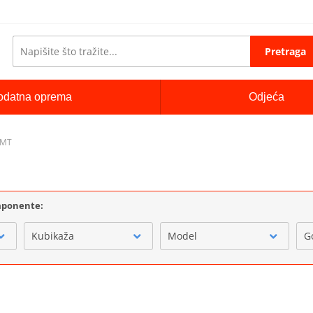
Pretraga
odatna oprema
Odjeća
JMT
omponente:
Kubikaža
Model
G