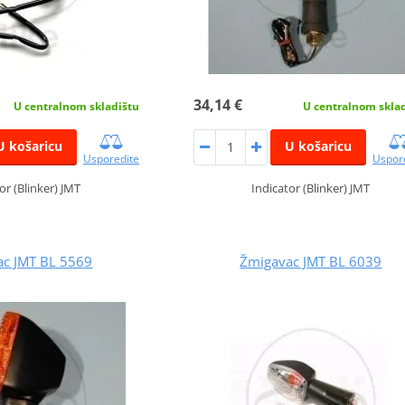
34,14 €
U centralnom skladištu
U centralnom skla
U košaricu
U košaricu
Usporedite
Uspor
or (Blinker) JMT
Indicator (Blinker) JMT
ac JMT BL 5569
Žmigavac JMT BL 6039