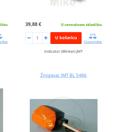
39,88 €
dištu
U centralnom skladištu
U košaricu
edite
Usporedite
Indicator (Blinker) JMT
Žmigavac JMT BL 5486