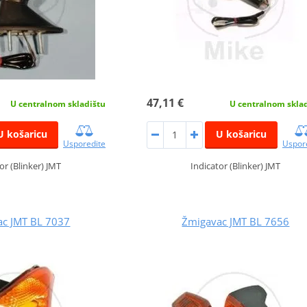
47,11 €
U centralnom skladištu
U centralnom skla
U košaricu
U košaricu
Usporedite
Uspor
or (Blinker) JMT
Indicator (Blinker) JMT
ac JMT BL 7037
Žmigavac JMT BL 7656