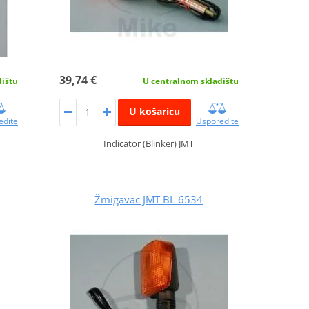
39,74 €
dištu
U centralnom skladištu
U košaricu
edite
Usporedite
Indicator (Blinker) JMT
Žmigavac JMT BL 6534