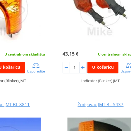
43,15 €
U centralnom skladištu
U centralnom skla
U košaricu
U košaricu
Usporedite
Uspor
or (Blinker) JMT
Indicator (Blinker) JMT
ac JMT BL 8811
Žmigavac JMT BL 5437