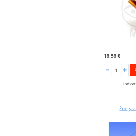
16,56 €
Indicat
Žmigav