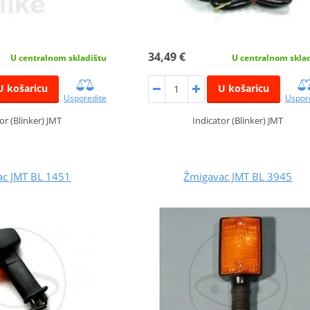
34,49 €
U centralnom skladištu
U centralnom skla
U košaricu
U košaricu
Usporedite
Uspor
or (Blinker) JMT
Indicator (Blinker) JMT
ac JMT BL 1451
Žmigavac JMT BL 3945