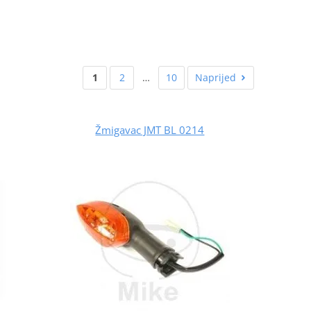
1
2
…
10
Naprijed
Žmigavac JMT BL 0214