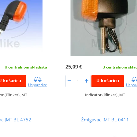
25,09 €
U centralnom skladištu
U centralnom skla
U košaricu
U košaricu
Usporedite
Uspor
or (Blinker) JMT
Indicator (Blinker) JMT
ac JMT BL 4752
Žmigavac JMT BL 0411