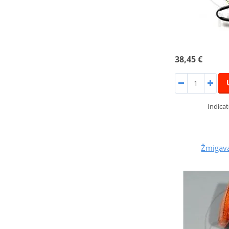
38,45 €
Indicat
Žmigav