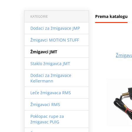
Prema katalogu
KATEGORIE
Dodaci za žmigavace JMP
Žmigavci MOTION STUFF
Žmigavci JMT
Žmigav
Staklo žmigavca JMT
Dodaci za žmigavace
Kellermann
Leče žmigavaca RMS
Žmigavaci RMS
Poklopac rupe za
žmigavac PUIG