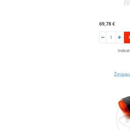
69,78 €
Indicat
Žmigav