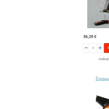
36,29 €
Indicat
Žmigav