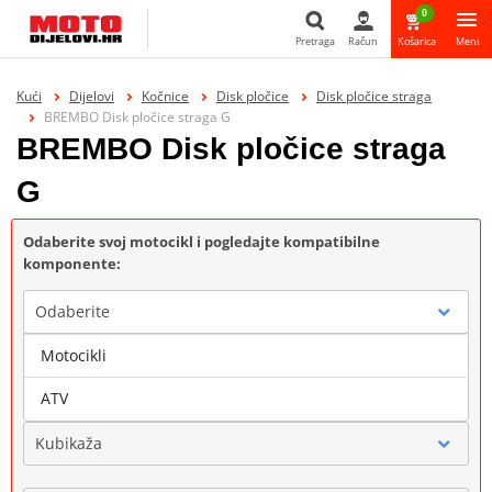
0
Pretraga
Račun
Košarica
Meni
Pretraga
Kući
Dijelovi
Kočnice
Disk pločice
Disk pločice straga
BREMBO Disk pločice straga G
BREMBO Disk pločice straga
G
Odaberite svoj motocikl i pogledajte kompatibilne
komponente:
Odaberite
Motocikli
Marka
ATV
Kubikaža