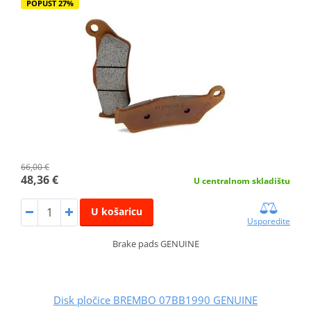
POPUST 27%
66,00 €
48,36 €
U centralnom skladištu
U košaricu
Usporedite
Brake pads GENUINE
Disk pločice BREMBO 07BB1990 GENUINE