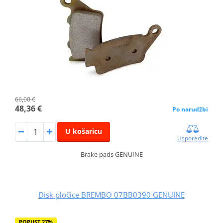
66,00 €
48,36 €
Po narudžbi
U košaricu
Usporedite
Brake pads GENUINE
Disk pločice BREMBO 07BB0390 GENUINE
POPUST 27%