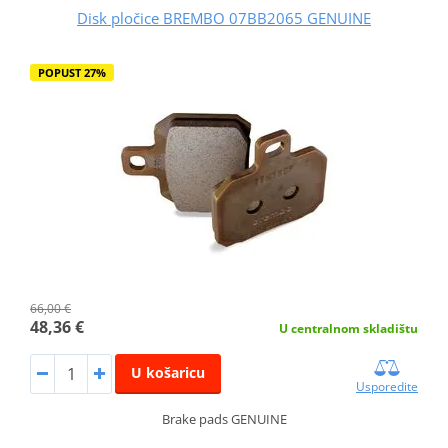
Disk pločice BREMBO 07BB2065 GENUINE
POPUST 27%
66,00 €
48,36 €
U centralnom skladištu
U košaricu
Usporedite
Brake pads GENUINE