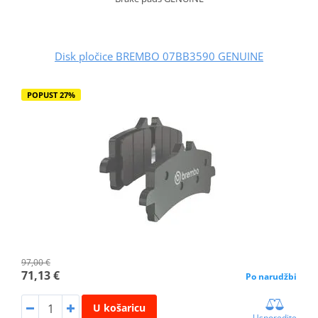
Disk pločice BREMBO 07BB3590 GENUINE
POPUST 27%
97,00 €
71,13 €
Po narudžbi
U košaricu
Usporedite