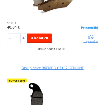
56,00 €
40,84 €
Po narudžbi
U košaricu
Usporedite
Brake pads GENUINE
Disk pločice BREMBO 07107 GENUINE
POPUST 28%