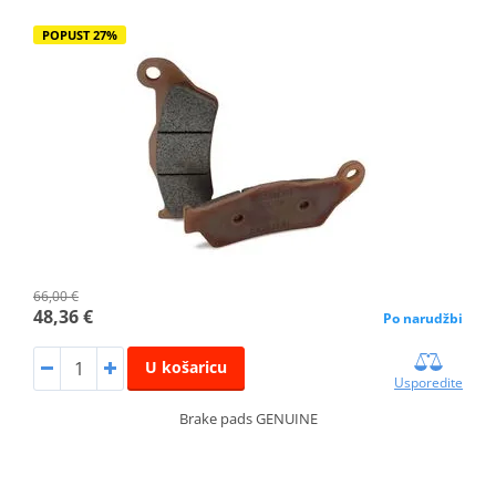
POPUST 27%
66,00 €
48,36 €
Po narudžbi
U košaricu
Usporedite
Brake pads GENUINE