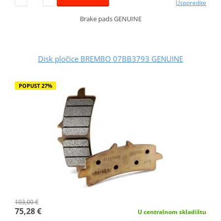
Usporedite
Brake pads GENUINE
Disk pločice BREMBO 07BB3793 GENUINE
POPUST 27%
103,00 €
75,28 €
U centralnom skladištu