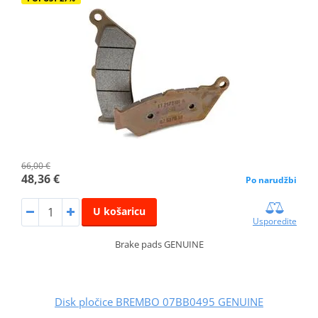
66,00 €
48,36 €
Po narudžbi
U košaricu
Usporedite
Brake pads GENUINE
Disk pločice BREMBO 07BB0495 GENUINE