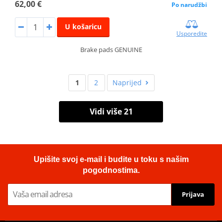
62,00 €
Po narudžbi
U košaricu
Usporedite
Brake pads GENUINE
1
2
Naprijed
Vidi više 21
Upišite svoj e-mail i budite u toku s našim
pogodnostima.
Prijava