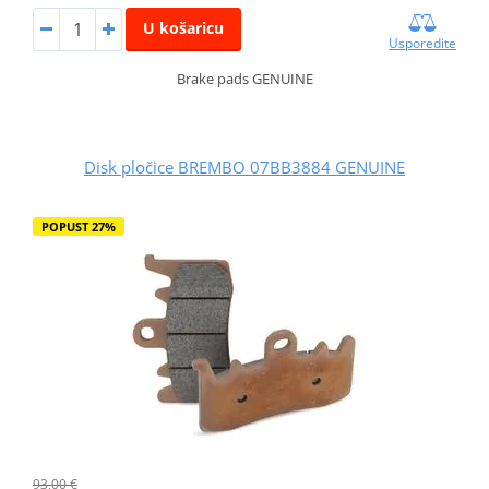
U košaricu
Usporedite
Brake pads GENUINE
Disk pločice BREMBO 07BB3884 GENUINE
POPUST 27%
93,00 €