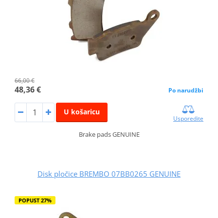
66,00 €
48,36 €
Po narudžbi
U košaricu
Usporedite
Brake pads GENUINE
Disk pločice BREMBO 07BB0265 GENUINE
POPUST 27%