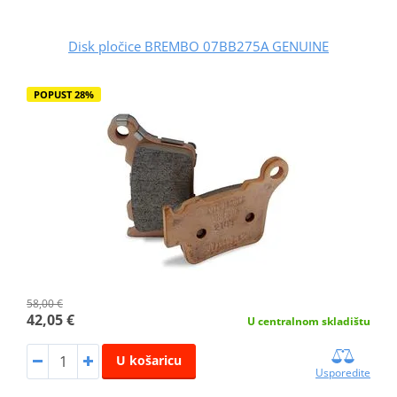
Disk pločice BREMBO 07BB275A GENUINE
POPUST 28%
58,00 €
42,05 €
U centralnom skladištu
U košaricu
Usporedite