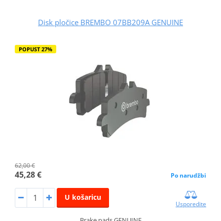
Disk pločice BREMBO 07BB209A GENUINE
POPUST 27%
62,00 €
45,28 €
Po narudžbi
U košaricu
Usporedite
Brake pads GENUINE