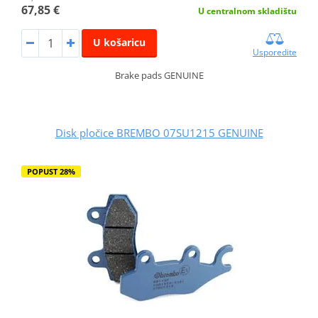
67,85 €
U centralnom skladištu
U košaricu
Usporedite
Brake pads GENUINE
Disk pločice BREMBO 07SU1215 GENUINE
POPUST 28%