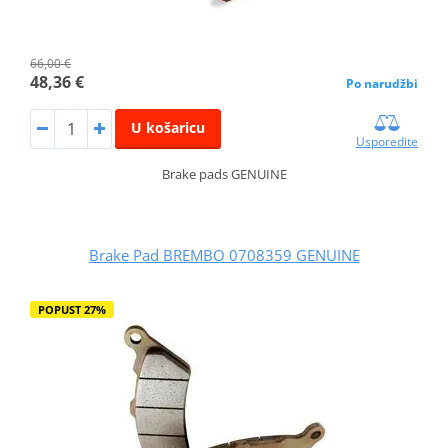
66,00 €
48,36 €
Po narudžbi
U košaricu
Usporedite
Brake pads GENUINE
Brake Pad BREMBO 0708359 GENUINE
POPUST 27%