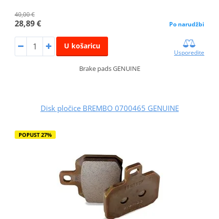
40,00 €
28,89 €
Po narudžbi
U košaricu
Usporedite
Brake pads GENUINE
Disk pločice BREMBO 0700465 GENUINE
POPUST 27%