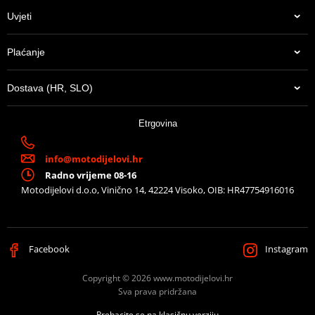
Uvjeti
Plaćanje
Dostava (HR, SLO)
Etrgovina
info@motodijelovi.hr
Radno vrijeme 08-16
Motodijelovi d.o.o, Vinično 14, 42224 Visoko, OIB: HR47754916016
Facebook
Instagram
Copyright © 2026 www.motodijelovi.hr
Sva prava pridržana
Prebacite se na klasičnu verziju