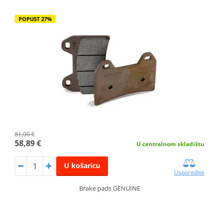
POPUST 27%
81,00 €
58,89 €
U centralnom skladištu
U košaricu
Usporedite
Brake pads GENUINE