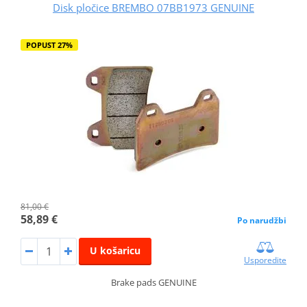
Disk pločice BREMBO 07BB1973 GENUINE
POPUST 27%
81,00 €
58,89 €
Po narudžbi
U košaricu
Usporedite
Brake pads GENUINE