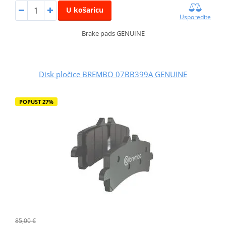
U košaricu
Usporedite
Brake pads GENUINE
Disk pločice BREMBO 07BB399A GENUINE
POPUST 27%
85,00 €