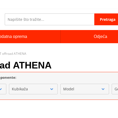
Pretraga
odatna oprema
Odjeća
 4T offroad ATHENA
road ATHENA
omponente:
Kubikaža
Model
G