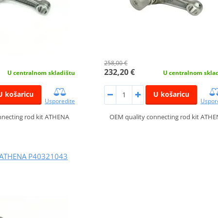
258,00 €
232,20 €
U centralnom skladištu
U centralnom skla
U košaricu
U košaricu
Usporedite
Uspor
nnecting rod kit ATHENA
OEM quality connecting rod kit ATH
et ATHENA P40321043