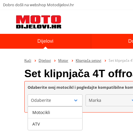
Dobro došli na webshop Motodijelovi.hr
Dijelovi
D
Kući
Dijelovi
Motor
Klipnjača setovi
Set klipnjača
Set klipnjača 4T off
Odaberite svoj motocikl i pogledajte kompatibilne k
Odaberite
Marka
Motocikli
ATV