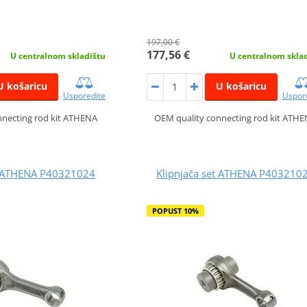
197,00 €
177,56 €
U centralnom skladištu
U centralnom skla
U košaricu
U košaricu
Usporedite
Uspor
nnecting rod kit ATHENA
OEM quality connecting rod kit ATH
et ATHENA P40321024
Klipnjača set ATHENA P403210
POPUST 10%