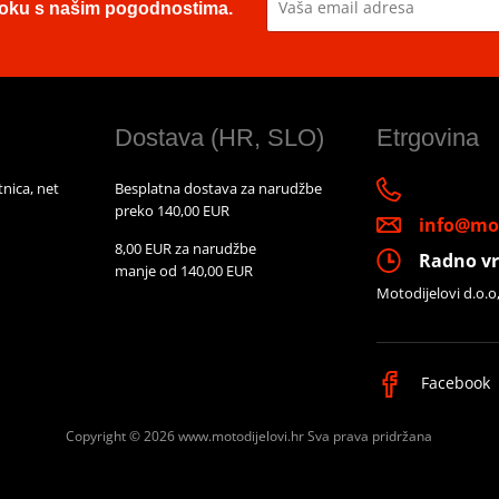
u toku s našim pogodnostima.
Dostava (HR, SLO)
Etrgovina
nica, net
Besplatna dostava za narudžbe
preko 140,00 EUR
info@mot
8,00 EUR za narudžbe
Radno vr
manje od 140,00 EUR
Motodijelovi d.o.o
Facebook
Copyright © 2026 www.motodijelovi.hr
Sva prava pridržana