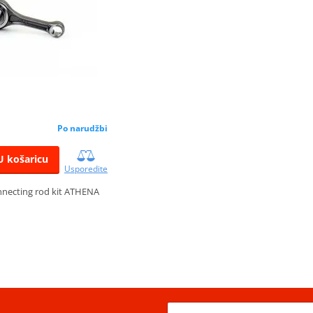
Po narudžbi
U košaricu
Usporedite
nnecting rod kit ATHENA