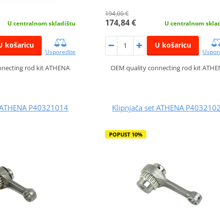
194,00 €
174,84 €
U centralnom skladištu
U centralnom skla
U košaricu
U košaricu
Usporedite
Uspor
nnecting rod kit ATHENA
OEM quality connecting rod kit ATH
et ATHENA P40321014
Klipnjača set ATHENA P403210
POPUST 10%