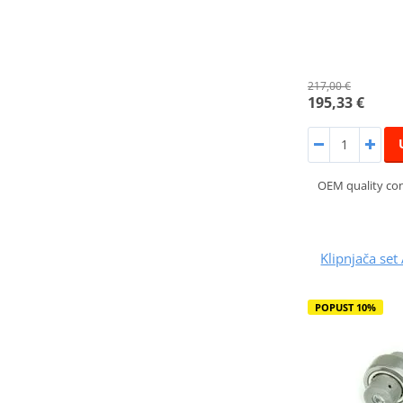
217,00 €
195,33 €
OEM quality co
Klipnjača s
POPUST 10%