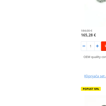
184,00 €
165,28 €
OEM quality co
Klipnjača s
POPUST 10%