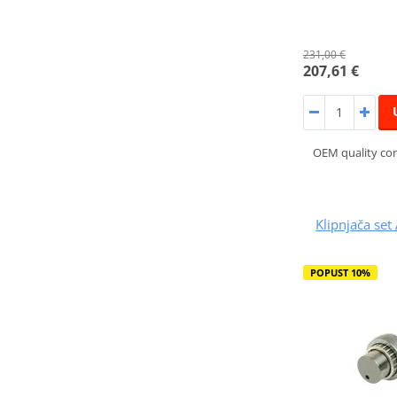
231,00 €
207,61 €
OEM quality co
Klipnjača s
POPUST 10%