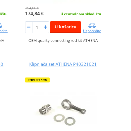
194,00 €
174,84 €
dištu
U centralnom skladištu
U košaricu
edite
Usporedite
ENA
OEM quality connecting rod kit ATHENA
20
Klipnjača set ATHENA P40321021
POPUST 10%