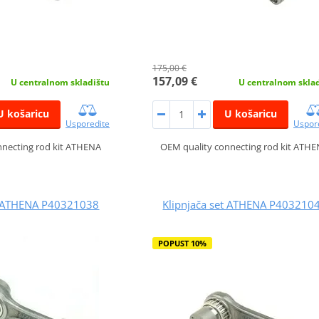
175,00 €
157,09 €
U centralnom skladištu
U centralnom skla
U košaricu
U košaricu
Usporedite
Uspor
nnecting rod kit ATHENA
OEM quality connecting rod kit ATH
et ATHENA P40321038
Klipnjača set ATHENA P403210
POPUST 10%