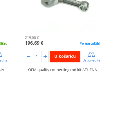
219,00 €
196,69 €
dištu
Po narudžbi
U košaricu
edite
Usporedite
ENA
OEM quality connecting rod kit ATHENA