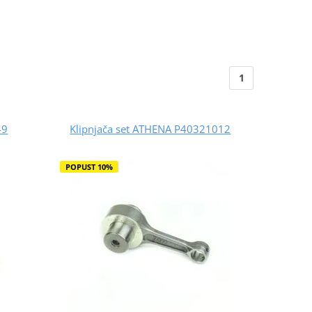
1
49
Klipnjača set ATHENA P40321012
POPUST 10%