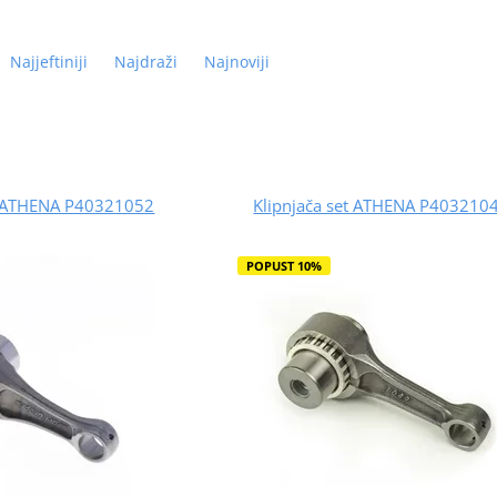
Najjeftiniji
Najdraži
Najnoviji
et ATHENA P40321052
Klipnjača set ATHENA P403210
POPUST 10%