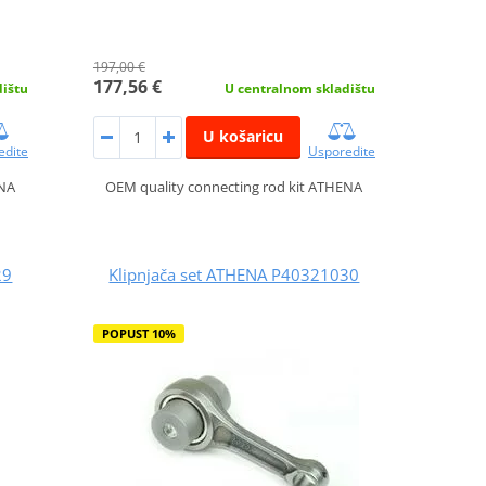
197,00 €
177,56 €
dištu
U centralnom skladištu
U košaricu
edite
Usporedite
ENA
OEM quality connecting rod kit ATHENA
29
Klipnjača set ATHENA P40321030
POPUST 10%