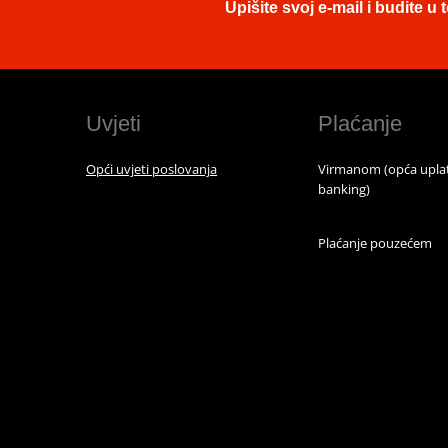
Upišite svoj e-mail i budite 
Uvjeti
Plaćanje
Opći uvjeti poslovanja
Virmanom (opća uplat
banking)
Plaćanje pouzećem