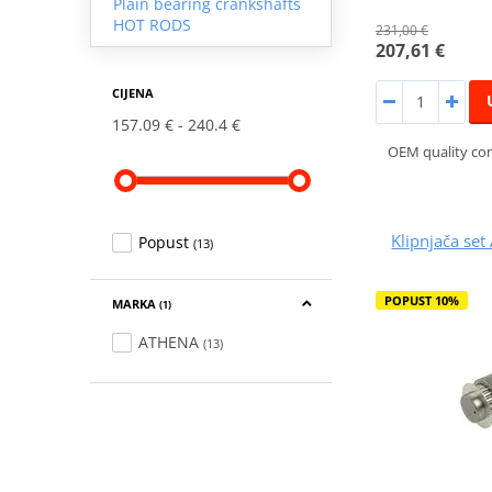
Plain bearing crankshafts
HOT RODS
231,00 €
207,61 €
CIJENA
157.09 €
240.4 €
OEM quality co
Klipnjača s
Popust
(13)
POPUST 10%
MARKA
(1)
ATHENA
(13)