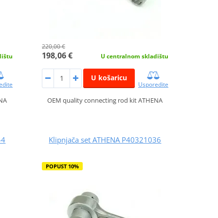
220,00 €
198,06 €
dištu
U centralnom skladištu
U košaricu
edite
Usporedite
ENA
OEM quality connecting rod kit ATHENA
44
Klipnjača set ATHENA P40321036
POPUST 10%