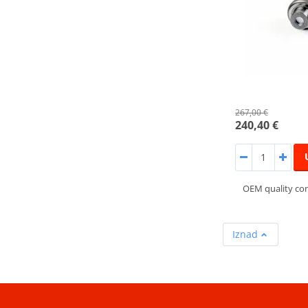
267,00 €
240,40 €
OEM quality co
Iznad