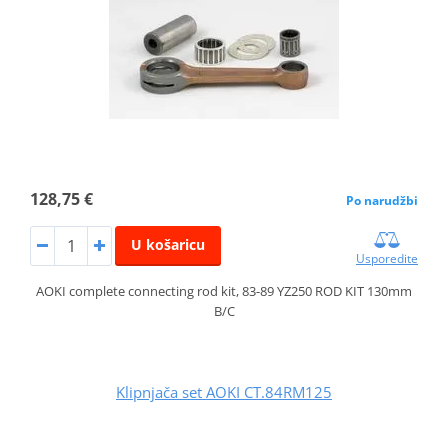
128,75 €
Po narudžbi
U košaricu
Usporedite
AOKI complete connecting rod kit, 83-89 YZ250 ROD KIT 130mm
B/C
Klipnjača set AOKI CT.84RM125