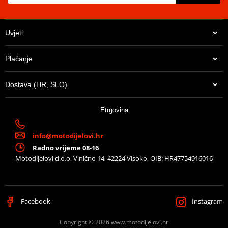
Uvjeti
Plaćanje
Dostava (HR, SLO)
Etrgovina
info@motodijelovi.hr
Radno vrijeme 08-16
Motodijelovi d.o.o, Vinično 14, 42224 Visoko, OIB: HR47754916016
Facebook
Instagram
Copyright © 2026 www.motodijelovi.hr