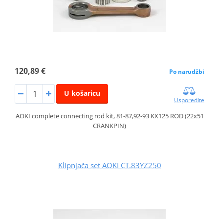
120,89 €
Po narudžbi
U košaricu
Usporedite
AOKI complete connecting rod kit, 81-87,92-93 KX125 ROD (22x51
CRANKPIN)
Klipnjača set AOKI CT.83YZ250