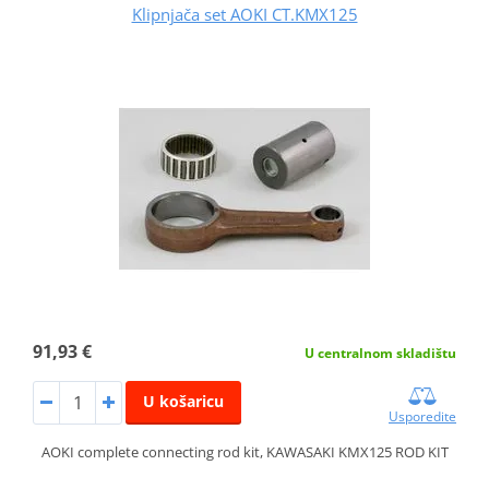
Klipnjača set AOKI CT.KMX125
91,93 €
U centralnom skladištu
U košaricu
Usporedite
AOKI complete connecting rod kit, KAWASAKI KMX125 ROD KIT