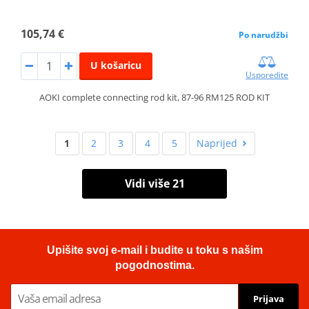
105,74 €
Po narudžbi
U košaricu
Usporedite
AOKI complete connecting rod kit, 87-96 RM125 ROD KIT
1
2
3
4
5
Naprijed
Vidi više 21
Upišite svoj e-mail i budite u toku s našim
pogodnostima.
Prijava