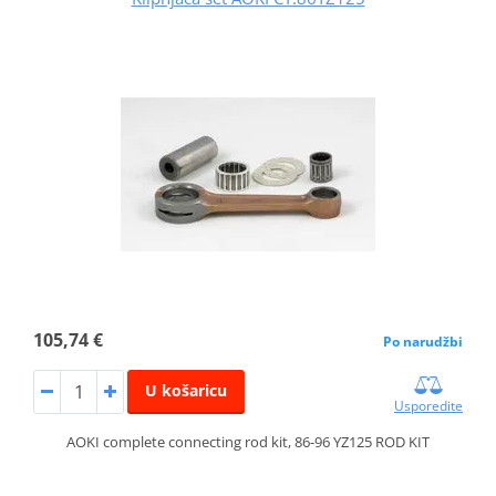
105,74 €
Po narudžbi
U košaricu
Usporedite
AOKI complete connecting rod kit, 86-96 YZ125 ROD KIT