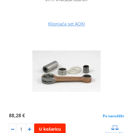
Klipnjača set AOKI
88,28 €
Po narudžbi
U košaricu