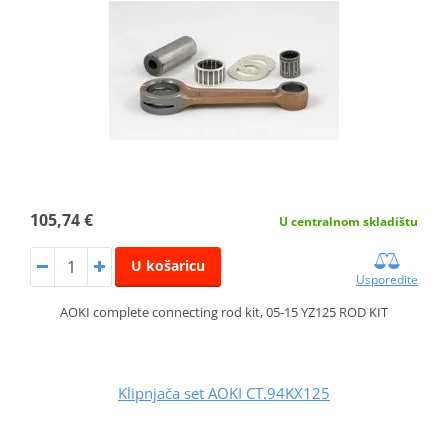
105,74 €
U centralnom skladištu
U košaricu
Usporedite
AOKI complete connecting rod kit, 05-15 YZ125 ROD KIT
Klipnjača set AOKI CT.94KX125