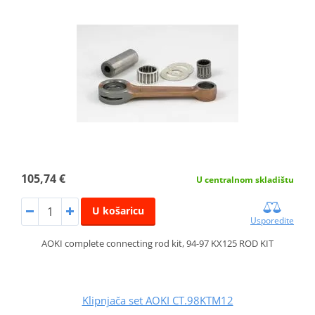
105,74 €
U centralnom skladištu
U košaricu
Usporedite
AOKI complete connecting rod kit, 94-97 KX125 ROD KIT
Klipnjača set AOKI CT.98KTM12