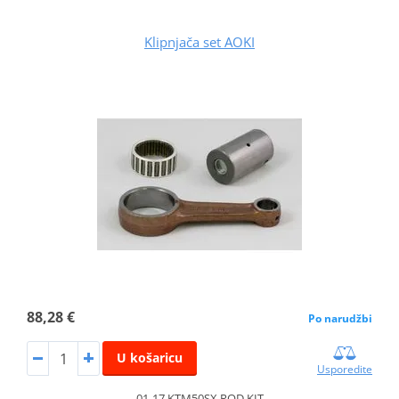
Klipnjača set AOKI
88,28 €
Po narudžbi
U košaricu
Usporedite
01-17 KTM50SX ROD KIT