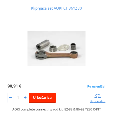
Klipnjača set AOKI CT.86YZ80
90,91 €
Po narudžbi
U košaricu
Usporedite
AOKI complete connecting rod kit, 82-83 & 86-92 YZ80 R/KIT