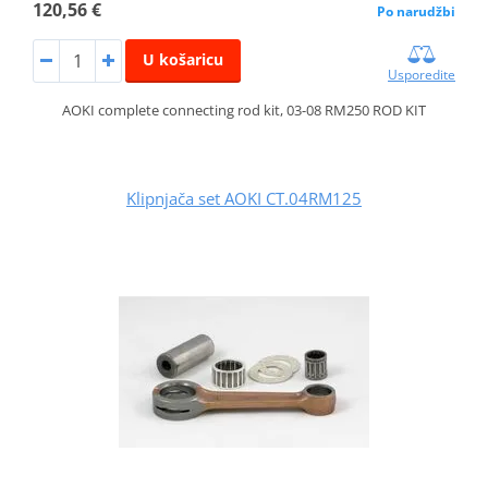
120,56 €
Po narudžbi
U košaricu
Usporedite
AOKI complete connecting rod kit, 03-08 RM250 ROD KIT
Klipnjača set AOKI CT.04RM125