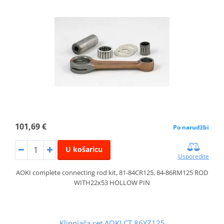
101,69 €
Po narudžbi
U košaricu
Usporedite
AOKI complete connecting rod kit, 81-84CR125, 84-86RM125 ROD
WITH22x53 HOLLOW PIN
Klipnjača set AOKI CT.86YZ125