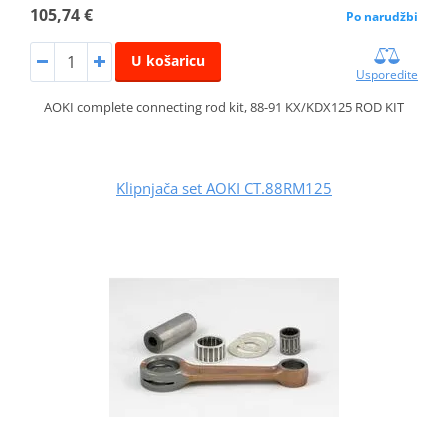
105,74 €
Po narudžbi
U košaricu
Usporedite
AOKI complete connecting rod kit, 88-91 KX/KDX125 ROD KIT
Klipnjača set AOKI CT.88RM125