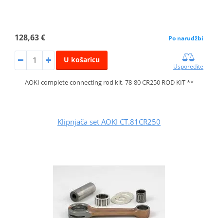
128,63 €
Po narudžbi
U košaricu
Usporedite
AOKI complete connecting rod kit, 78-80 CR250 ROD KIT **
Klipnjača set AOKI CT.81CR250