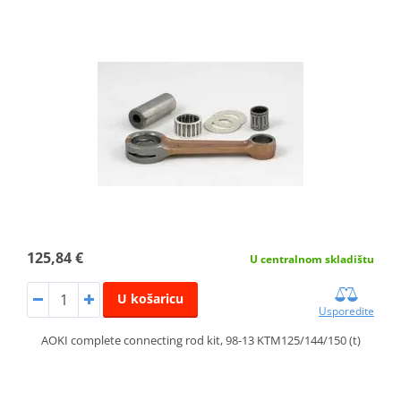
125,84 €
U centralnom skladištu
U košaricu
Usporedite
AOKI complete connecting rod kit, 98-13 KTM125/144/150 (t)