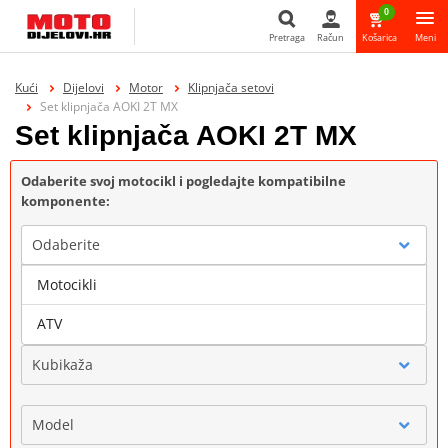
0
Pretraga
Račun
Košarica
Meni
Pretraga
Kući
Dijelovi
Motor
Klipnjača setovi
Set klipnjača AOKI 2T MX
Set klipnjača AOKI 2T MX
Odaberite svoj motocikl i pogledajte kompatibilne
komponente:
Odaberite
Motocikli
Marka
ATV
Kubikaža
Model