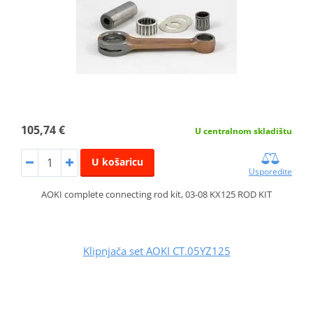
105,74 €
U centralnom skladištu
U košaricu
Usporedite
AOKI complete connecting rod kit, 03-08 KX125 ROD KIT
Klipnjača set AOKI CT.05YZ125