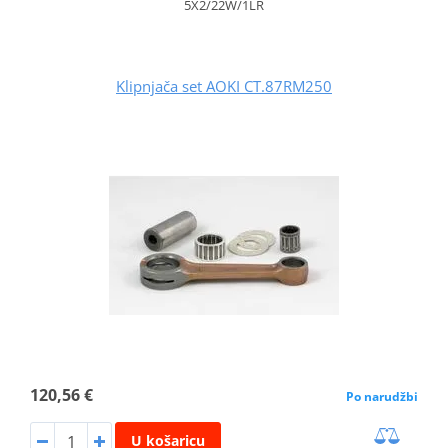
5X2/22W/1LR
Klipnjača set AOKI CT.87RM250
120,56 €
Po narudžbi
U košaricu