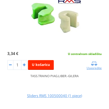
3,34 €
U centralnom skladištu
U košaricu
Usporedite
TASS.TRAINO PIAG.LIBER.-GILERA
Sliders RMS 100500040 (1 piece)