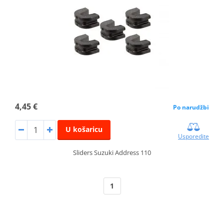
4,45 €
Po narudžbi
U košaricu
Usporedite
Sliders Suzuki Address 110
1