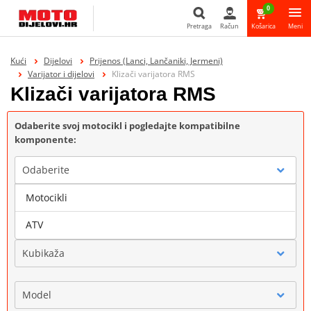
0
Pretraga
Račun
Košarica
Meni
Pretraga
Kući
Dijelovi
Prijenos (Lanci, Lančaniki, Jermeni)
Varijator i dijelovi
Klizači varijatora RMS
Klizači varijatora RMS
Odaberite svoj motocikl i pogledajte kompatibilne
komponente:
Odaberite
Motocikli
Marka
ATV
Kubikaža
Model