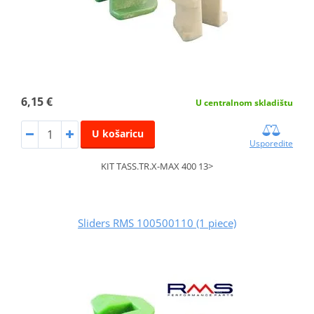
6,15 €
U centralnom skladištu
U košaricu
Usporedite
KIT TASS.TR.X-MAX 400 13>
Sliders RMS 100500110 (1 piece)