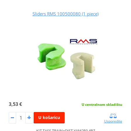
Sliders RMS 100500080 (1 piece)
3,53 €
U centralnom skladištu
U košaricu
Usporedite
KIT TASS.TRAIN+DIST.YAM250 4PZ