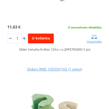
11,63 €
U centralnom skladištu
U košaricu
Usporedite
Slider Yamaha N-Max 125cc r.o.2DPE765300 (1 pc)
Sliders RMS 100500160 (1 piece)