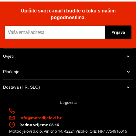
Upišite svoj e-mail i budite u toku s našim
pogodnostima.
Prijava
Uvjeti
Plaćanje
Dostava (HR, SLO)
Etrgovina
info@motodijelovi.hr
Radno vrijeme 08-16
Motodijelovi d.o.o, Vinično 14, 42224 Visoko, OIB: HR47754916016