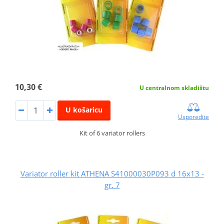
10,30 €
U centralnom skladištu
U košaricu
Usporedite
Kit of 6 variator rollers
Variator roller kit ATHENA S41000030P093 d 16x13 -
gr. 7