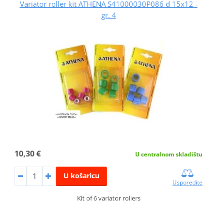
Variator roller kit ATHENA S41000030P086 d 15x12 -
gr. 4
10,30 €
U centralnom skladištu
U košaricu
Usporedite
Kit of 6 variator rollers