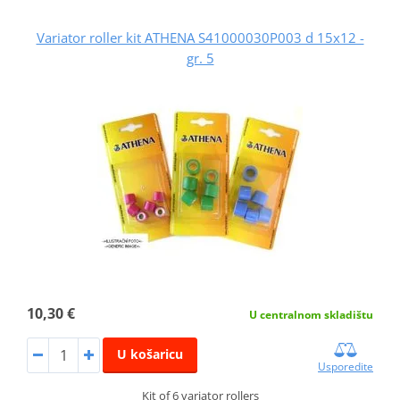
Variator roller kit ATHENA S41000030P003 d 15x12 -
gr. 5
10,30 €
U centralnom skladištu
U košaricu
Usporedite
Kit of 6 variator rollers