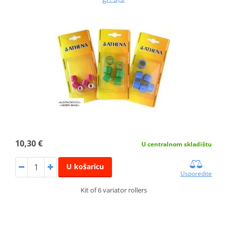
10,30 €
U centralnom skladištu
U košaricu
Usporedite
Kit of 6 variator rollers