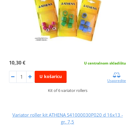
10,30 €
U centralnom skladištu
U košaricu
Usporedite
Kit of 6 variator rollers
Variator roller kit ATHENA S41000030P020 d 16x13 -
gr. 7,5