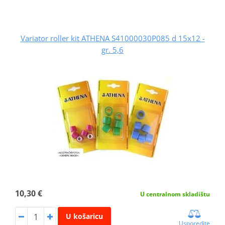
Variator roller kit ATHENA S41000030P085 d 15x12 -
gr. 5,6
10,30 €
U centralnom skladištu
U košaricu
Usporedite