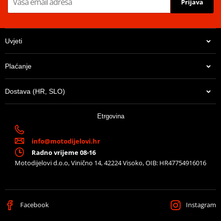
Prijava
Uvjeti
Plaćanje
Dostava (HR, SLO)
Etrgovina
info@motodijelovi.hr
Radno vrijeme 08-16
Motodijelovi d.o.o, Vinično 14, 42224 Visoko, OIB: HR47754916016
Facebook
Instagram