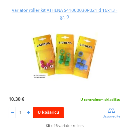
Variator roller kit ATHENA S41000030P021 d 16x13 -
gr. 9
10,30 €
U centralnom skladištu
U košaricu
Usporedite
Kit of 6 variator rollers