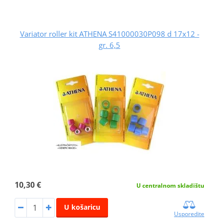
Variator roller kit ATHENA S41000030P098 d 17x12 -
gr. 6,5
10,30 €
U centralnom skladištu
U košaricu
Usporedite