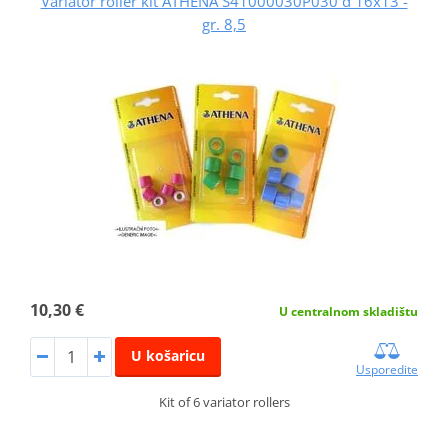
Variator roller kit ATHENA S41000030P030 d 16x13 -
gr. 8,5
10,30 €
U centralnom skladištu
U košaricu
Usporedite
Kit of 6 variator rollers