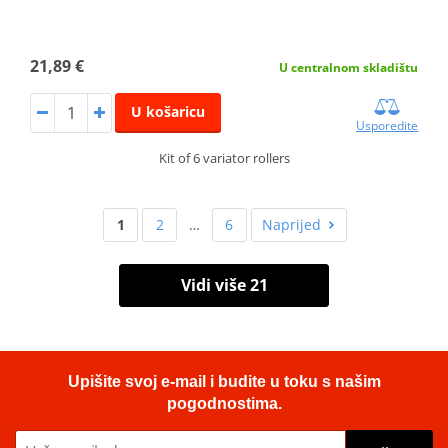
21,89 €
U centralnom skladištu
U košaricu
Usporedite
Kit of 6 variator rollers
1
2
…
6
Naprijed
Vidi više 21
Upišite svoj e-mail i budite u toku s našim
pogodnostima.