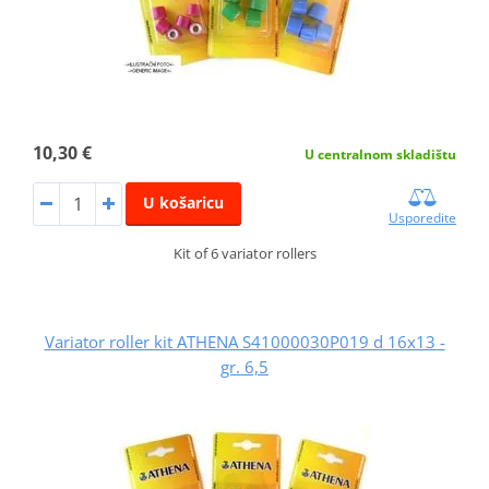
10,30 €
U centralnom skladištu
U košaricu
Usporedite
Kit of 6 variator rollers
Variator roller kit ATHENA S41000030P019 d 16x13 -
gr. 6,5