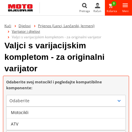
0
Pretraga
Račun
Košarica
Meni
Pretraga
Kući
Dijelovi
Prijenos (Lanci, Lančaniki, Jermeni)
Varijator i dijelovi
Valjci s varijacijskim kompletom - za originalni varijator
Valjci s varijacijskim
kompletom - za originalni
varijator
Odaberite svoj motocikl i pogledajte kompatibilne
komponente:
Odaberite
Motocikli
Marka
ATV