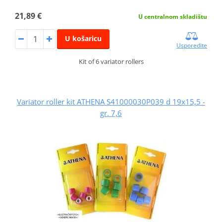
21,89 €
U centralnom skladištu
U košaricu
Usporedite
Kit of 6 variator rollers
Variator roller kit ATHENA S41000030P039 d 19x15,5 -
gr. 7,6