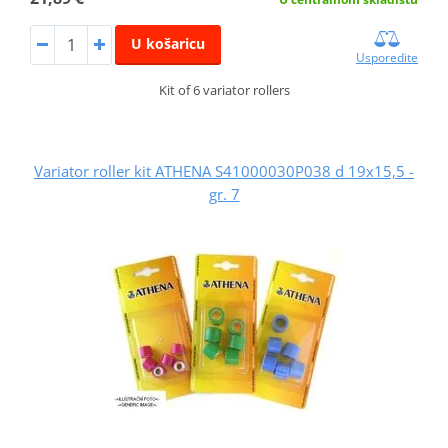
U košaricu
Usporedite
Kit of 6 variator rollers
Variator roller kit ATHENA S41000030P038 d 19x15,5 -
gr. 7