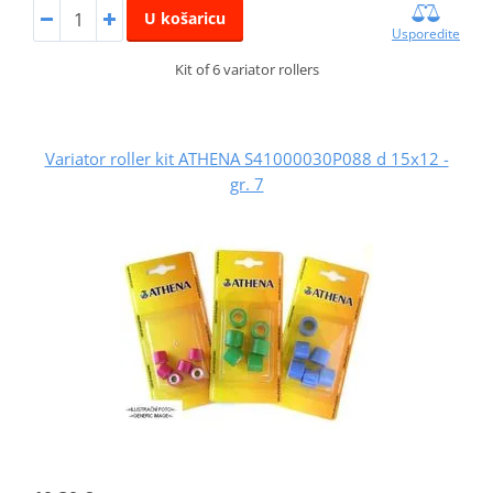
U košaricu
Usporedite
Kit of 6 variator rollers
Variator roller kit ATHENA S41000030P088 d 15x12 -
gr. 7