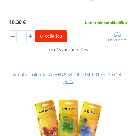
10,30 €
U centralnom skladištu
U košaricu
Usporedite
Kit of 6 variator rollers
Variator roller kit ATHENA S41000030P017 d 16x13 -
gr. 5