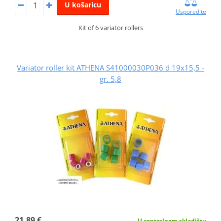
U košaricu
Usporedite
Kit of 6 variator rollers
Variator roller kit ATHENA S41000030P036 d 19x15,5 -
gr. 5,8
21,89 €
U centralnom skladištu