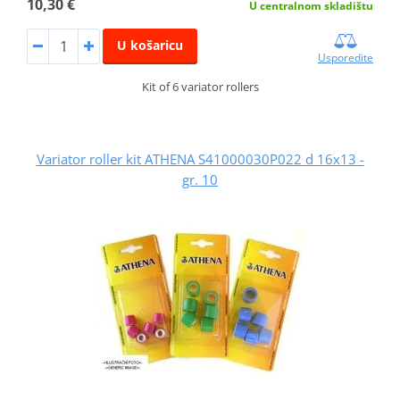
10,30 €
U centralnom skladištu
U košaricu
Usporedite
Kit of 6 variator rollers
Variator roller kit ATHENA S41000030P022 d 16x13 -
gr. 10