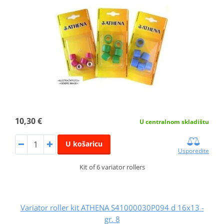
10,30 €
U centralnom skladištu
U košaricu
Usporedite
Kit of 6 variator rollers
Variator roller kit ATHENA S41000030P094 d 16x13 -
gr. 8