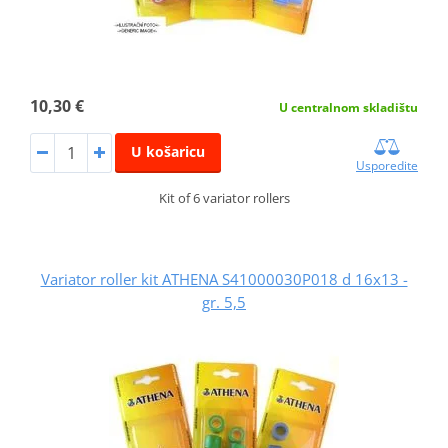
10,30 €
U centralnom skladištu
U košaricu
Usporedite
Kit of 6 variator rollers
Variator roller kit ATHENA S41000030P018 d 16x13 -
gr. 5,5