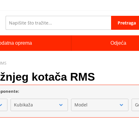
Pretraga
odatna oprema
Odjeća
 RMS
ažnjeg kotača RMS
omponente:
Kubikaža
Model
G