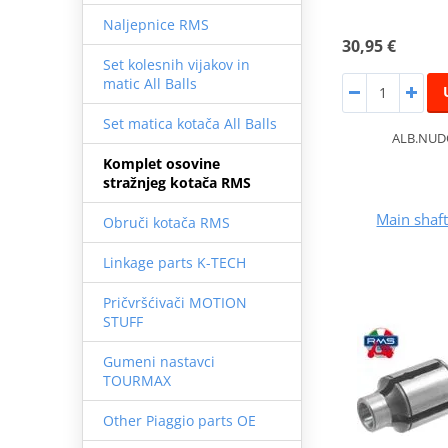
Naljepnice RMS
30,95 €
Set kolesnih vijakov in
matic All Balls
Set matica kotača All Balls
ALB.NUD
Komplet osovine
stražnjeg kotača RMS
Main sha
Obruči kotača RMS
Linkage parts K-TECH
Pričvršćivači MOTION
STUFF
Gumeni nastavci
TOURMAX
Other Piaggio parts OE