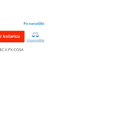
Po narudžbi
U košaricu
Usporedite
SEC.V.PX-COSA