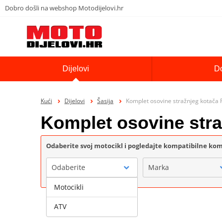
Dobro došli na webshop Motodijelovi.hr
Dijelovi
D
Kući
Dijelovi
Šasija
Komplet osovine stražnjeg kotača
Komplet osovine str
Odaberite svoj motocikl i pogledajte kompatibilne k
Odaberite
Marka
Motocikli
ATV