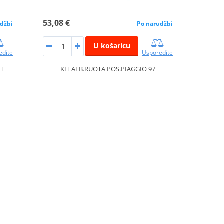
53,08 €
džbi
Po narudžbi
U košaricu
edite
Usporedite
ST
KIT ALB.RUOTA POS.PIAGGIO 97