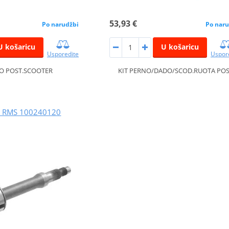
53,93 €
Po narudžbi
Po naru
U košaricu
U košaricu
Usporedite
Uspor
O POST.SCOOTER
KIT PERNO/DADO/SCOD.RUOTA PO
ft RMS 100240120