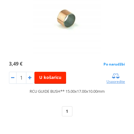
3,49 €
Po narudžbi
U košaricu
Usporedite
RCU GUIDE BUSH** 15.00x17.00x10.00mm
1