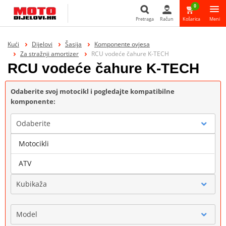
0
Pretraga
Račun
Košarica
Meni
Pretraga
Kući
Dijelovi
Šasija
Komponente ovjesa
Za stražnji amortizer
RCU vodeće čahure K-TECH
RCU vodeće čahure K-TECH
Odaberite svoj motocikl i pogledajte kompatibilne
komponente:
Odaberite
Motocikli
Marka
ATV
Kubikaža
Model