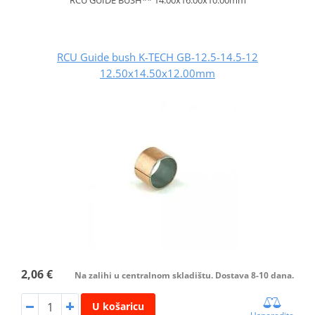
RCU Guide bush K-TECH GB-12.5-14.5-12
12.50x14.50x12.00mm
2,06 €
Na zalihi u centralnom skladištu. Dostava 8-10 dana.
U košaricu