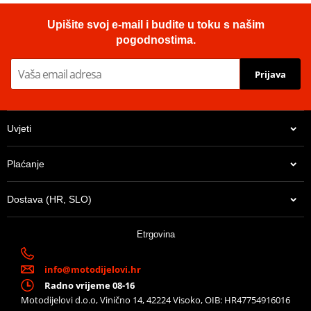
Upišite svoj e-mail i budite u toku s našim
pogodnostima.
Prijava
Uvjeti
Plaćanje
Dostava (HR, SLO)
Etrgovina
info@motodijelovi.hr
Radno vrijeme 08-16
Motodijelovi d.o.o, Vinično 14, 42224 Visoko, OIB: HR47754916016