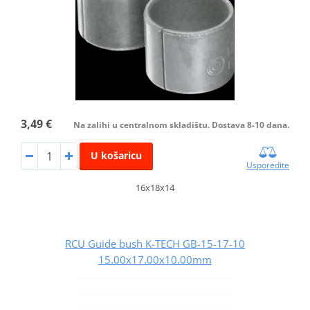
3,49 €
Na zalihi u centralnom skladištu. Dostava 8-10 dana.
U košaricu
Usporedite
16x18x14
RCU Guide bush K-TECH GB-15-17-10
15.00x17.00x10.00mm