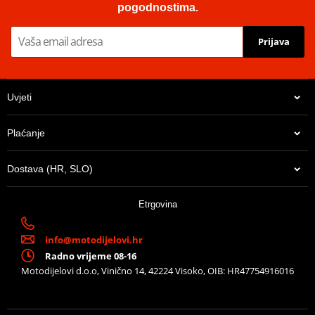
pogodnostima.
Prijava
Uvjeti
Plaćanje
Dostava (HR, SLO)
Etrgovina
info@motodijelovi.hr
Radno vrijeme 08-16
Motodijelovi d.o.o, Vinično 14, 42224 Visoko, OIB: HR47754916016