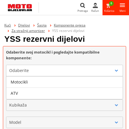
0
Pretraga
Račun
Košarica
Meni
Pretraga
Kući
Dijelovi
Šasija
Komponente ovjesa
Za stražnji amortizer
YSS rezervni dijelovi
YSS rezervni dijelovi
Odaberite svoj motocikl i pogledajte kompatibilne
komponente:
Odaberite
Motocikli
Marka
ATV
Kubikaža
Model