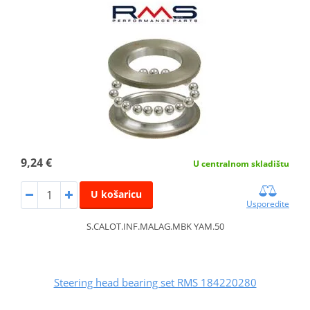
9,24 €
U centralnom skladištu
U košaricu
Usporedite
S.CALOT.INF.MALAG.MBK YAM.50
Steering head bearing set RMS 184220280