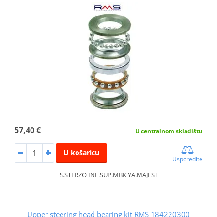
57,40 €
U centralnom skladištu
U košaricu
Usporedite
S.STERZO INF.SUP.MBK YA.MAJEST
Upper steering head bearing kit RMS 184220300