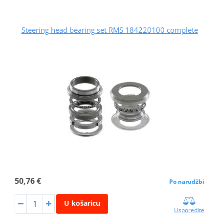
Steering head bearing set RMS 184220100 complete
50,76 €
Po narudžbi
U košaricu
Usporedite