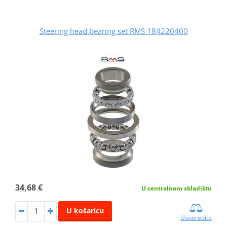
Steering head bearing set RMS 184220400
34,68 €
U centralnom skladištu
U košaricu
Usporedite