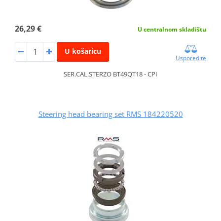
26,29 €
U centralnom skladištu
U košaricu
Usporedite
SER.CAL.STERZO BT49QT18 - CPI
Steering head bearing set RMS 184220520