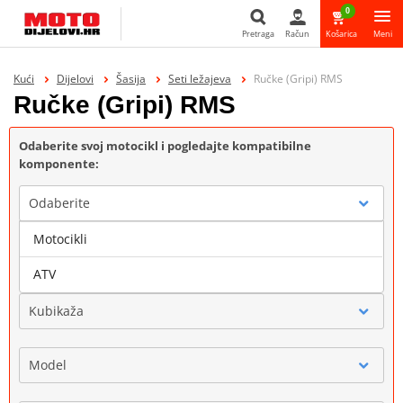
0
Pretraga
Račun
Košarica
Meni
Pretraga
Kući
Dijelovi
Šasija
Seti ležajeva
Ručke (Gripi) RMS
Ručke (Gripi) RMS
Odaberite svoj motocikl i pogledajte kompatibilne
komponente:
Odaberite
Motocikli
Marka
ATV
Kubikaža
Model