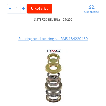
U košaricu
Usporedite
S.STERZO BEVERLY 125/250
Steering head bearing set RMS 184220460