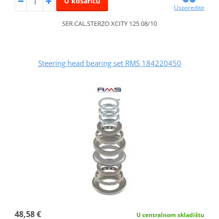
U košaricu
Usporedite
SER.CAL.STERZO XCITY 125 08/10
Steering head bearing set RMS 184220450
48,58 €
U centralnom skladištu