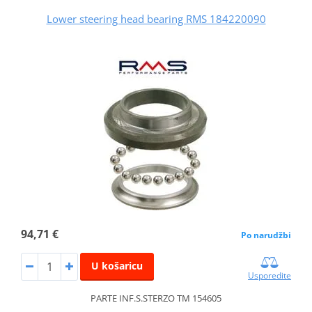
Lower steering head bearing RMS 184220090
94,71 €
Po narudžbi
U košaricu
Usporedite
PARTE INF.S.STERZO TM 154605