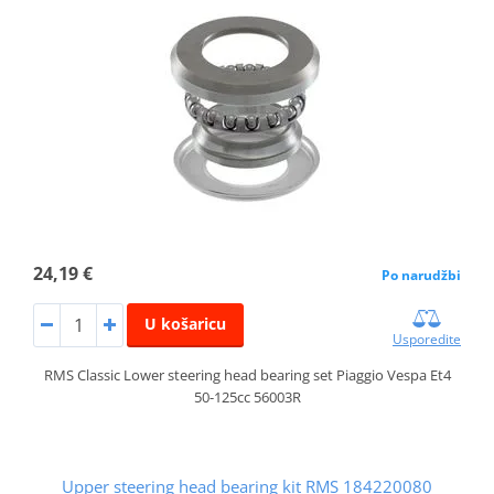
24,19 €
Po narudžbi
U košaricu
Usporedite
RMS Classic Lower steering head bearing set Piaggio Vespa Et4
50-125cc 56003R
Upper steering head bearing kit RMS 184220080