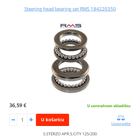
Steering head bearing set RMS 184220350
36,59 €
U centralnom skladištu
U košaricu
Usporedite
S.STERZO APR.S.CITY 125/200