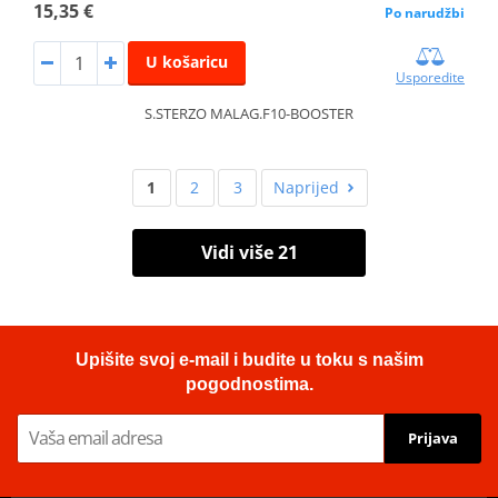
15,35 €
Po narudžbi
U košaricu
Usporedite
S.STERZO MALAG.F10-BOOSTER
1
2
3
Naprijed
Vidi više 21
Upišite svoj e-mail i budite u toku s našim
pogodnostima.
Prijava