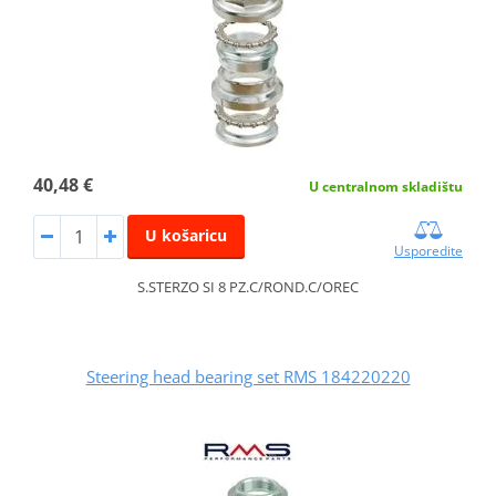
40,48 €
U centralnom skladištu
U košaricu
Usporedite
S.STERZO SI 8 PZ.C/ROND.C/OREC
Steering head bearing set RMS 184220220