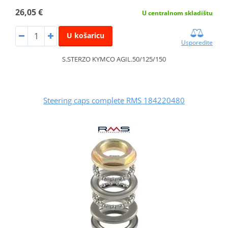
26,05 €
U centralnom skladištu
U košaricu
Usporedite
S.STERZO KYMCO AGIL.50/125/150
Steering caps complete RMS 184220480