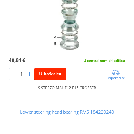
40,84 €
U centralnom skladištu
U košaricu
Usporedite
S.STERZO MAL.F12-F15-CROSSER
Lower steering head bearing RMS 184220240