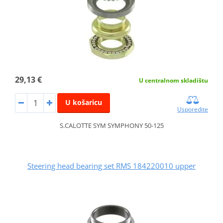
29,13 €
U centralnom skladištu
U košaricu
Usporedite
S.CALOTTE SYM SYMPHONY 50-125
Steering head bearing set RMS 184220010 upper