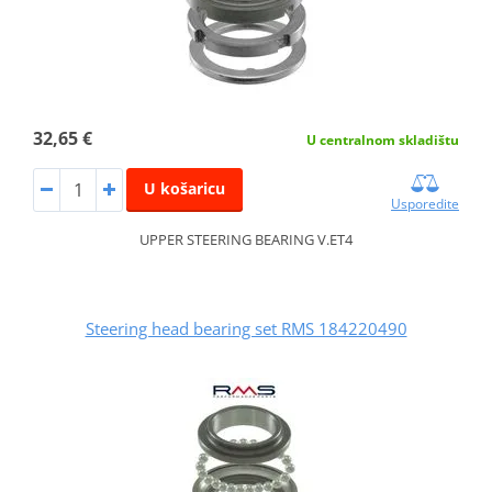
32,65 €
U centralnom skladištu
U košaricu
Usporedite
UPPER STEERING BEARING V.ET4
Steering head bearing set RMS 184220490