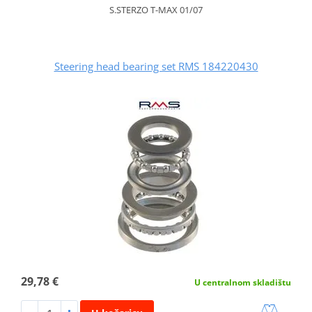
S.STERZO T-MAX 01/07
Steering head bearing set RMS 184220430
29,78 €
U centralnom skladištu