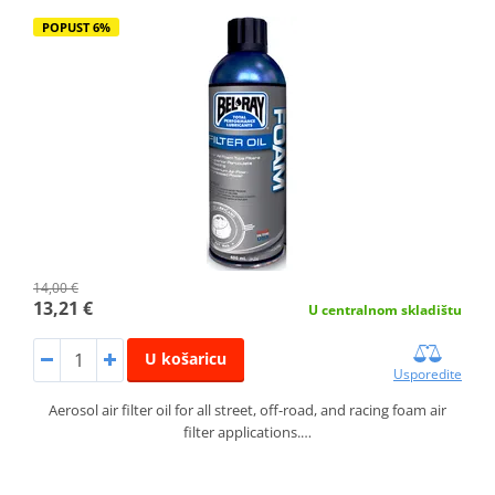
POPUST 6%
14,00 €
13,21 €
U centralnom skladištu
U košaricu
Usporedite
Aerosol air filter oil for all street, off-road, and racing foam air
filter applications.…