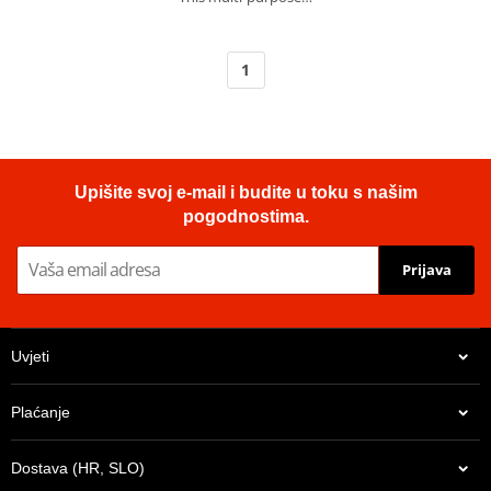
1
Upišite svoj e-mail i budite u toku s našim
pogodnostima.
Prijava
Uvjeti
Plaćanje
Dostava (HR, SLO)