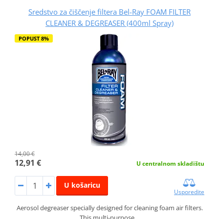
Sredstvo za čiščenje filtera Bel-Ray FOAM FILTER
CLEANER & DEGREASER (400ml Spray)
POPUST 8%
14,00 €
12,91 €
U centralnom skladištu
U košaricu
Usporedite
Aerosol degreaser specially designed for cleaning foam air filters.
This multi-purpose…