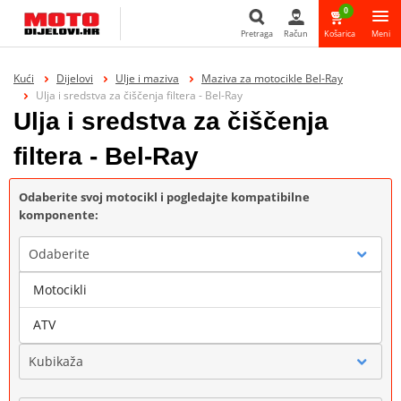
0
Pretraga
Račun
Košarica
Meni
Pretraga
Kući
Dijelovi
Ulje i maziva
Maziva za motocikle Bel-Ray
Ulja i sredstva za čiščenja filtera - Bel-Ray
Ulja i sredstva za čiščenja
filtera - Bel-Ray
Odaberite svoj motocikl i pogledajte kompatibilne
komponente:
Odaberite
Motocikli
Marka
ATV
Kubikaža